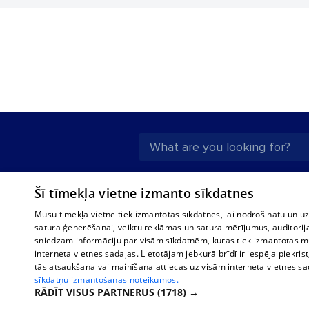
About us
Compan
Šī tīmekļa vietne izmanto sīkdatnes
Advertisement
Buses, t
Mūsu tīmekļa vietnē tiek izmantotas sīkdatnes, lai nodrošinātu un u
interna
For business
satura ģenerēšanai, veiktu reklāmas un satura mērījumus, auditorij
Bus tick
sniedzam informāciju par visām sīkdatnēm, kuras tiek izmantotas mū
Tariffs
interneta vietnes sadaļas. Lietotājam jebkurā brīdī ir iespēja piekrist
Train ti
Privacy policy
tās atsaukšana vai mainīšana attiecas uz visām interneta vietnes s
sīkdatņu izmantošanas noteikumos.
Cookie settings
RĀDĪT VISUS PARTNERUS
(1718) →
Political advertising