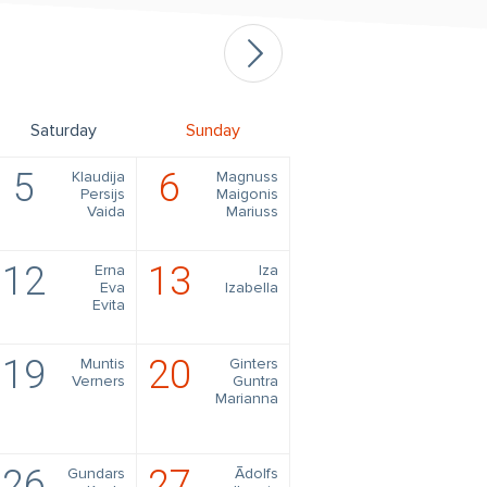
Saturday
Sunday
5
6
Klaudija
Magnuss
Persijs
Maigonis
Vaida
Mariuss
12
13
Erna
Iza
Eva
Izabella
Evita
19
20
Muntis
Ginters
Verners
Guntra
Marianna
26
27
Gundars
Ādolfs