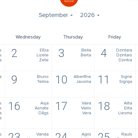
September
2026
Wednesday
Thursday
Friday
2
3
4
s
Elīza
Bella
Dzintara
s
Lizete
Berta
Dzintars
a
Zete
Dzintra
9
10
11
a
Bruno
Albertīne
Signe
Telma
Jausma
Signija
16
17
18
s
Asja
Vaira
Alita
s
Asnate
Vairis
Elita
a
Dāgs
Vera
Liesma
a
23
24
25
s
Vanda
Agris
Rauls