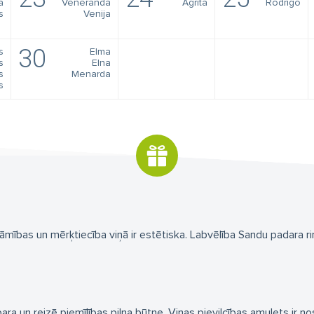
a
Veneranda
Agrita
Rodrigo
s
Venija
30
s
Elma
s
Elna
s
Menarda
s
ības un mērķtiecība viņā ir estētiska. Labvēlība Sandu padara rim
ara un reizē piemīlības pilna būtne. Viņas pievilcības amulets ir n