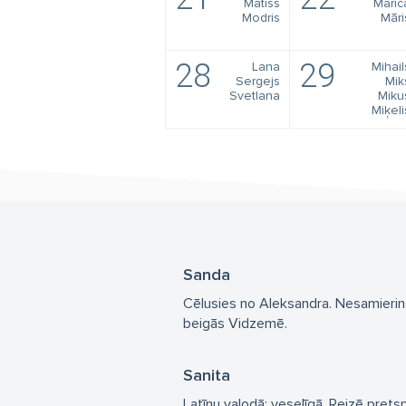
Matīss
Māric
Modris
Māri
28
29
Lana
Mihail
Sergejs
Mik
Svetlana
Miku
Miķeli
Sanda
Cēlusies no Aleksandra. Nesamierinām
beigās Vidzemē.
Sanita
Latīņu valodā: veselīgā. Reizē pretsp