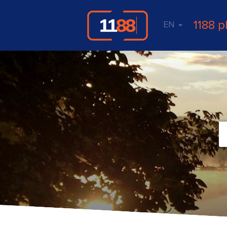
1188 p
EN