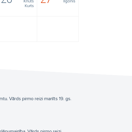
Knuts
Ilgonis
Kurts
tu. Vārds pirmo reizi manīts 19. gs.
oslēpumainība. Vārds pirmo reizi