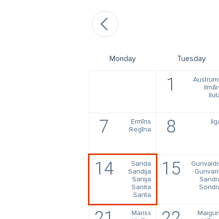
Monday
Tuesday
1
Austrum
Ilmār
Ilut
7
8
Ermīns
Ilg
Regīna
14
15
Sanda
Gunvaldi
Sandija
Gunvari
Sanija
Sandr
Sanita
Sondr
Santa
21
22
Mariss
Maigur