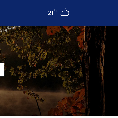
°C
+21