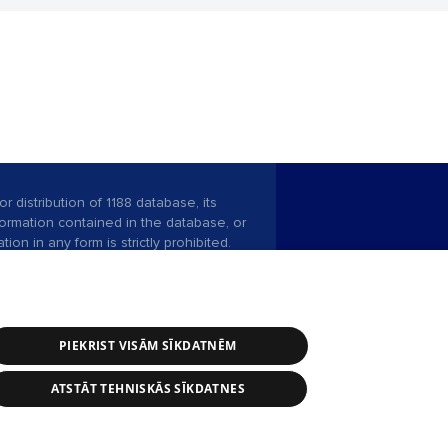
r distribution of 1188 database, its
nformation contained in the database, or
tion in any form is strictly prohibited.
 download is prohibited. Reproduction
l published on the website 1188 is
den without the editorial license of 1188
PIEKRIST VISĀM SĪKDATNĒM
ATSTĀT TEHNISKĀS SĪKDATNES
ce service: e-mail -
info@1188.lv
 Helio Media
2004-2026