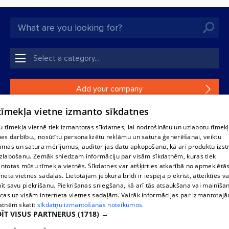
Add your company
 tīmekļa vietne izmanto sīkdatnes
If your company is not in our database, please fill in a
simple form.
 tīmekļa vietnē tiek izmantotas sīkdatnes, lai nodrošinātu un uzlabotu tīmek
nes darbību., nosūtītu personalizētu reklāmu un satura ģenerēšanai, veiktu
āmas un satura mērījumus, auditorijas datu apkopošanu, kā arī produktu izst
Reproduction, or distribution of 1188 database, its parts or the
zlabošanu. Zemāk sniedzam informāciju par visām sīkdatnēm, kuras tiek
information contained in the database, or parts of information in
ntotas mūsu tīmekļa vietnēs. Sīkdatnes var atšķirties atkarībā no apmeklētā
any form is strictly prohibited. Also automatic download is
rneta vietnes sadaļas. Lietotājam jebkurā brīdī ir iespēja piekrist, atteikties va
prohibited. Reproduction of any material published on the
īt savu piekrišanu. Piekrišanas sniegšana, kā arī tās atsaukšana vai mainīša
website 1188 is strictly forbidden without the editorial license of
ecas uz visām interneta vietnes sadaļām. Vairāk informācijas par izmantotaj
1188 website.
atnēm skatīt
sīkdatņu izmantošanas noteikumos.
ĪT VISUS PARTNERUS
(1718) →