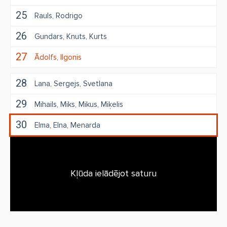
25
Rauls
Rodrigo
26
Gundars
Knuts
Kurts
27
Ādolfs
Ilgonis
28
Lana
Sergejs
Svetlana
29
Mihails
Miks
Mikus
Miķelis
30
Elma
Elna
Menarda
Kļūda ielādējot saturu