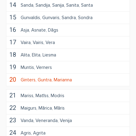
14
Sanda
Sandija
Sanija
Sanita
Santa
15
Gunvaldis
Gunvaris
Sandra
Sondra
16
Asja
Asnate
Dāgs
17
Vaira
Vairis
Vera
18
Alita
Elita
Liesma
19
Muntis
Verners
20
Ginters
Guntra
Marianna
21
Mariss
Matīss
Modris
22
Maigurs
Mārica
Māris
23
Vanda
Veneranda
Venija
24
Agris
Agrita