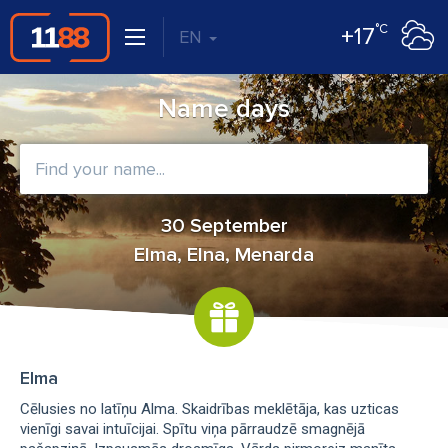
°C
+17
EN
Name days
30 September
Elma, Elna, Menarda
Elma
Cēlusies no latīņu Alma. Skaidrības meklētāja, kas uzticas
vienīgi savai intuīcijai. Spītu viņa pārraudzē smagnējā