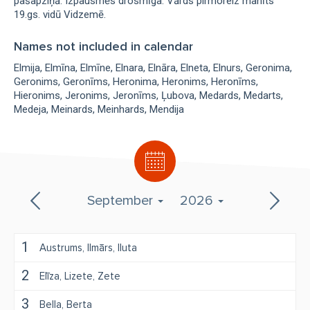
pašapziņā. Izpausmēs drosmīga. Vārds pirmoreiz manīts
19.gs. vidū Vidzemē.
Names not included in calendar
Elmija
Elmīna
Elmīne
Elnara
Elnāra
Elneta
Elnurs
Geronima
Geronims
Geronīms
Heronima
Heronims
Heronīms
Hieronims
Jeronims
Jeronīms
Ļubova
Medards
Medarts
Medeja
Meinards
Meinhards
Mendija
September
2026
1
Austrums
Ilmārs
Iluta
2
Elīza
Lizete
Zete
3
Bella
Berta