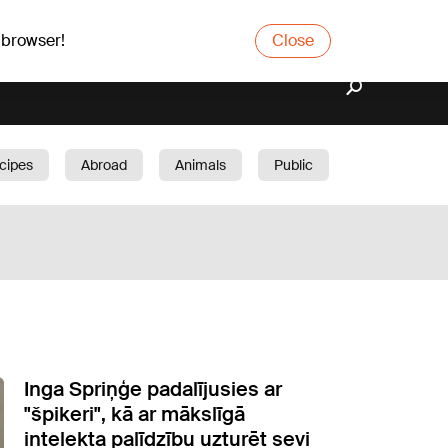
 browser!
Close
cipes
Abroad
Animals
Public
arden
Inga Spriņģe padalījusies ar
"špikeri", kā ar mākslīgā
intelekta palīdzību uzturēt sevi