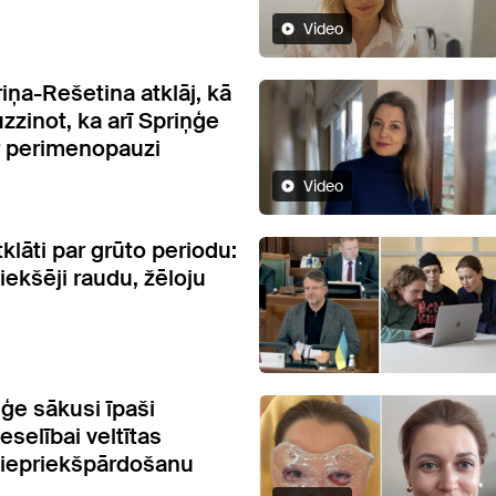
Video
iņa-Rešetina atklāj, kā
uzzinot, ka arī Spriņģe
r perimenopauzi
Video
klāti par grūto periodu:
 iekšēji raudu, žēloju
ņģe sākusi īpaši
eselībai veltītas
iepriekšpārdošanu