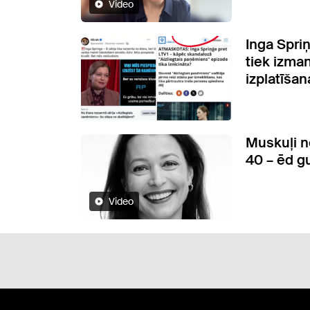
Video
Inga Spriņ
tiek izma
izplatīšan
Muskuļi n
40 – ēd g
Video