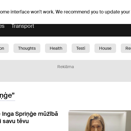
Weather forecast
Horoscopes
lavs
 some interface won't work. We recommend you to update your
es
Transport
ion
Thoughts
Health
Testi
House
Re
dren
Car
1188 play
Sport
Business
G
Reklāma
iņģe”
e Inga Spriņģe mūžībā
i savu tēvu