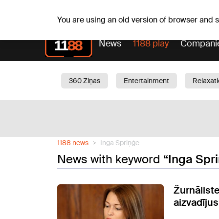
Sa, 08.08.2026.
+18
°C
Mudīte, Vladislava, Vladis
You are using an old version of browser and
News
1188 play
Compani
360 Ziņas
Entertainment
Relaxat
Current
Traffic
Beauty
Chil
1188 news
Inga Spriņģe
News with keyword
“Inga Spr
Žurnālist
aizvadījus