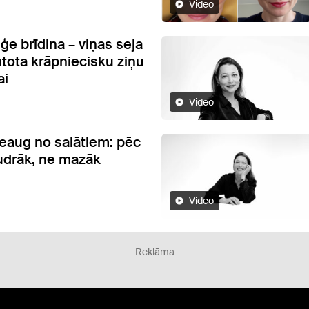
Video
ģe brīdina – viņas seja
ntota krāpniecisku ziņu
ai
Video
eaug no salātiem: pēc
udrāk, ne mazāk
Video
Reklāma