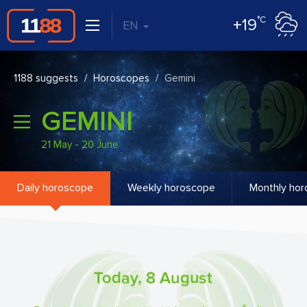
°C
+19
EN
1188 suggests
Horoscopes
Gemini
GEMINI
21 May - 20 June
Daily horoscope
Weekly horoscope
Monthly ho
Today, 8 August