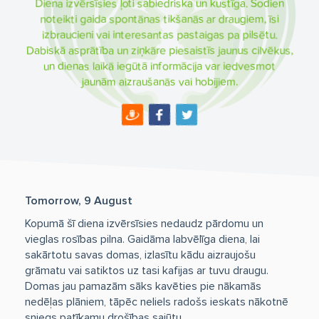
Diena izvērsīsies ļoti sabiedriska un kustīga. Šodien
noteikti gaida spontānas tikšanās ar draugiem, īsi
izbraucieni vai interesantas pastaigas pa pilsētu.
Dabiskā asprātība un ziņkāre piesaistīs jaunus cilvēkus,
un dienas laikā iegūtā informācija var iedvesmot
jaunām aizraušanās vai hobijiem.
Tomorrow, 9 August
Kopumā šī diena izvērsīsies nedaudz pārdomu un
vieglas rosības pilna. Gaidāma labvēlīga diena, lai
sakārtotu savas domas, izlasītu kādu aizraujošu
grāmatu vai satiktos uz tasi kafijas ar tuvu draugu.
Domas jau pamazām sāks kavēties pie nākamās
nedēļas plāniem, tāpēc neliels radošs ieskats nākotnē
sniegs patīkamu drošības sajūtu.