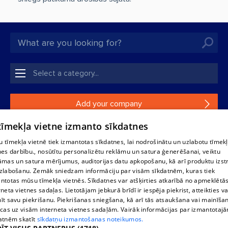
Add your company
 tīmekļa vietne izmanto sīkdatnes
If your company is not in our database, please fill in a
simple form.
 tīmekļa vietnē tiek izmantotas sīkdatnes, lai nodrošinātu un uzlabotu tīmek
nes darbību., nosūtītu personalizētu reklāmu un satura ģenerēšanai, veiktu
āmas un satura mērījumus, auditorijas datu apkopošanu, kā arī produktu izst
Reproduction, or distribution of 1188 database, its parts or the
zlabošanu. Zemāk sniedzam informāciju par visām sīkdatnēm, kuras tiek
information contained in the database, or parts of information in
ntotas mūsu tīmekļa vietnēs. Sīkdatnes var atšķirties atkarībā no apmeklētā
any form is strictly prohibited. Also automatic download is
rneta vietnes sadaļas. Lietotājam jebkurā brīdī ir iespēja piekrist, atteikties va
prohibited. Reproduction of any material published on the
īt savu piekrišanu. Piekrišanas sniegšana, kā arī tās atsaukšana vai mainīša
website 1188 is strictly forbidden without the editorial license of
ecas uz visām interneta vietnes sadaļām. Vairāk informācijas par izmantotaj
1188 website.
atnēm skatīt
sīkdatņu izmantošanas noteikumos.