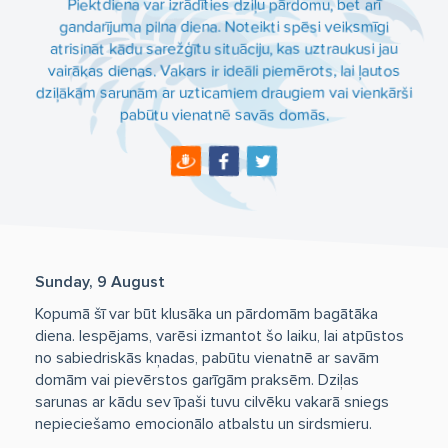
Piektdiena var izrādīties dziļu pārdomu, bet arī
gandarījuma pilna diena. Noteikti spēsi veiksmīgi
atrisināt kādu sarežģītu situāciju, kas uztraukusi jau
vairākas dienas. Vakars ir ideāli piemērots, lai ļautos
dziļākām sarunām ar uzticamiem draugiem vai vienkārši
pabūtu vienatnē savās domās.
Sunday, 9 August
Kopumā šī var būt klusāka un pārdomām bagātāka
diena. Iespējams, varēsi izmantot šo laiku, lai atpūstos
no sabiedriskās kņadas, pabūtu vienatnē ar savām
domām vai pievērstos garīgām praksēm. Dziļas
sarunas ar kādu sev īpaši tuvu cilvēku vakarā sniegs
nepieciešamo emocionālo atbalstu un sirdsmieru.