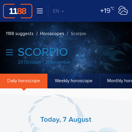
°C
+19
EN
1188 suggests
Horoscopes
Scorpio
SCORPIO
23 October - 21 November
Daily horoscope
Weekly horoscope
Monthly ho
Today, 7 August