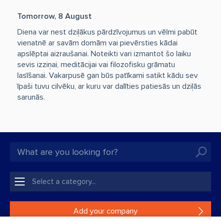
Tomorrow, 8 August
Diena var nest dziļākus pārdzīvojumus un vēlmi pabūt
vienatnē ar savām domām vai pievērsties kādai
apslēptai aizraušanai. Noteikti vari izmantot šo laiku
sevis izziņai, meditācijai vai filozofisku grāmatu
lasīšanai. Vakarpusē gan būs patīkami satikt kādu sev
īpaši tuvu cilvēku, ar kuru var dalīties patiesās un dziļās
sarunās.
Add your company