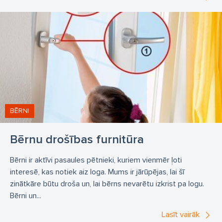
BĒRNI
Bērnu drošības furnitūra
Bērni ir aktīvi pasaules pētnieki, kuriem vienmēr ļoti
interesē, kas notiek aiz loga. Mums ir jārūpējas, lai šī
zinātkāre būtu droša un, lai bērns nevarētu izkrist pa logu.
Bērni un...
Lasīt vairāk