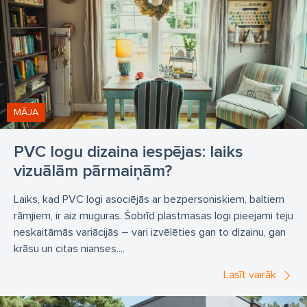
Logu Tirdzniecība
Logu izgatavošana un apkalpošana
Logu piegāde
Logu ražošana
Logu ražošana Rīgā
Logu ražošana Ādažos
Logu remonts
Logu serviss
Logu stikla paketes
PVC logi
Paketlogi
Pakešlogi
Pakešu logi Plastmasas logi
Palodzes
MĀJA
Pilnstikla konstrukcijas
Plastikāta logi
PVC logu dizaina iespējas: laiks
Plastmasas logi
Plastmasas profilu sistēmas
vizuālām pārmaiņām?
REGELaiR
Starpsienas
Stikla fasādes
Laiks, kad PVC logi asociējās ar bezpersoniskiem, baltiem
Stikla jumtu
Stiklojums
durvis
durvju montāža
rāmjiem, ir aiz muguras. Šobrīd plastmasas logi pieejami teju
durvju ražošana
durvju serviss
fasāde
neskaitāmās variācijās – vari izvēlēties gan to dizainu, gan
krāsu un citas nianses....
iekšdurvis
logi
logu montāža
logu serviss
Lasīt vairāk
pakešlogs
Ārdurvis
ārdurvis