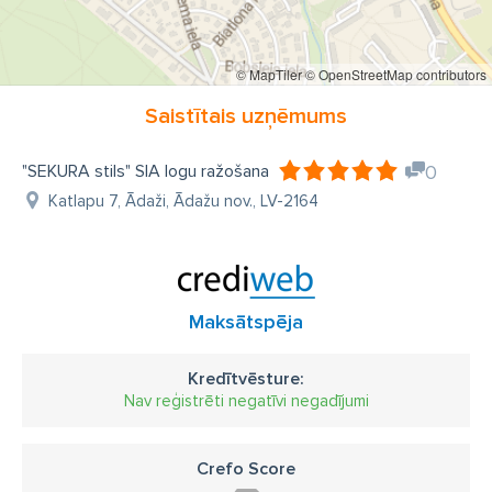
© MapTiler
© OpenStreetMap contributors
Saistītais uzņēmums
"SEKURA stils" SIA logu ražošana
0
Katlapu 7, Ādaži, Ādažu nov., LV-2164
Maksātspēja
Kredītvēsture:
Nav reģistrēti negatīvi negadījumi
Crefo Score