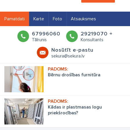
Pamatdati
Karte
Foto
Atsauksmes
67996060
29219070 +
Tālrunis
Konsultants
Nosūtīt e-pastu
sekura@sekura.lv
Bērnu drošības furnitūra
Kādas ir plastmasas logu
priekšrocības?