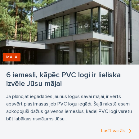
MĀJA
6 iemesli, kāpēc PVC logi ir lieliska
izvēle Jūsu mājai
Ja plānojat iegādāties jaunus logus savai mājai, ir vērts
apsvērt plastmasas jeb PVC logu iegādi. Šajā rakstā esam
apkopojuši dažus galvenos iemeslus, kādēļ PVC logi varētu
būt labākais risinājums Jūsu...
Lasīt vairāk