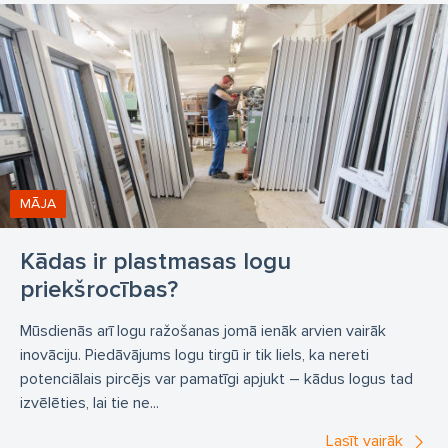
MĀJA
Kādas ir plastmasas logu
priekšrocības?
Mūsdienās arī logu ražošanas jomā ienāk arvien vairāk
inovāciju. Piedāvājums logu tirgū ir tik liels, ka nereti
potenciālais pircējs var pamatīgi apjukt – kādus logus tad
izvēlēties, lai tie ne...
Lasīt vairāk