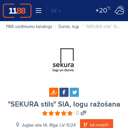
°C
+20
LV
1188 uzņēmumu katalogs
Durvis, logi
"SEKURA stils" SIA, logu ražošana
"SEKURA stils" SIA, logu ražošana
0
Juglas iela 1A, Rīga, LV-1024
Kā nokļūt?