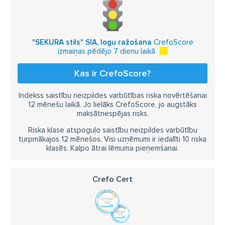
"SEKURA stils" SIA, logu ražošana
CrefoScore
izmaiņas pēdējo 7 dienu laikā
Kas ir CrefoScore?
Indekss saistību neizpildes varbūtības riska novērtēšanai
12 mēnešu laikā. Jo lielāks CrefoScore, jo augstāks
maksātnespējas risks.
Riska klase atspoguļo saistību neizpildes varbūtību
turpmākajos 12 mēnešos. Visi uzņēmumi ir iedalīti 10 riska
klasēs. Kalpo ātrai lēmuma pieņemšanai.
Crefo Cert