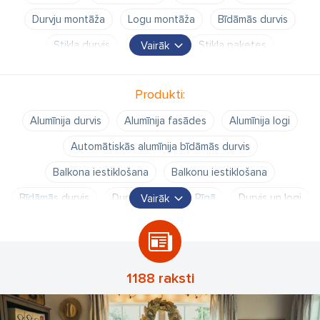
Durvju montāža
Logu montāža
Bīdāmās durvis
Stikla durvis
Palodzes
Stikla paketes
Vairāk
Lodžiju iestiklošana
Produkti:
Alumīnija durvis
Alumīnija fasādes
Alumīnija logi
Automātiskās alumīnija bīdāmās durvis
Balkona iestiklošana
Balkonu iestiklošana
Bīdāmās durvis
Durvis
Durvis Rīgā
Durvis un logi
Vairāk
Durvis Ādažos
Durvju ražošana
Iekšdurvis
Lodžijas iestiklošana
Lodžiju iestiklošana
Logi
Logi Rīgā
Logi un durvis
Logi Ādažos
1188 raksti
Logu Demontāža
Logu Montāža
Logu Stikli