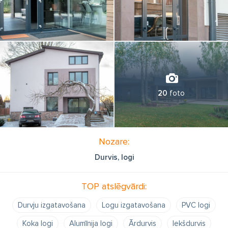
20
foto
Nozare:
Durvis, logi
TOP atslēgvārdi:
Durvju izgatavošana
Logu izgatavošana
PVC logi
Koka logi
Alumīnija logi
Ārdurvis
Iekšdurvis