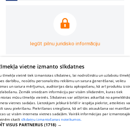
Iegūt pilnu juridisko informāciju
 tīmekļa vietne izmanto sīkdatnes
 tīmekļa vietnē tiek izmantotas sīkdatnes, lai nodrošinātu un uzlabotu tīmek
nes darbību., nosūtītu personalizētu reklāmu un satura ģenerēšanai, veiktu
āmas un satura mērījumus, auditorijas datu apkopošanu, kā arī produktu izst
zlabošanu. Zemāk sniedzam informāciju par visām sīkdatnēm, kuras tiek
ntotas mūsu tīmekļa vietnēs. Sīkdatnes var atšķirties atkarībā no apmeklētā
rneta vietnes sadaļas. Lietotājam jebkurā brīdī ir iespēja piekrist, atteikties va
īt savu piekrišanu. Piekrišanas sniegšana, kā arī tās atsaukšana vai mainīša
ecas uz visām interneta vietnes sadaļām. Vairāk informācijas par izmantotaj
atnēm skatīt
sīkdatņu izmantošanas noteikumos.
ĪT VISUS PARTNERUS
(1718) →