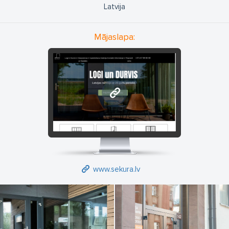
iedomāsies par savām četrām sienām, kur patiešām jauki
Latvija
uzturēties. Kā gan izskatītos mājas sienas bez logiem? Tieši pa
logiem ieplūst gaismas stari, savukārt tumsā un putenī tie rada
Mājaslapa:
mājīgu gaisotni. Tādēļ mēs uzskatām, ka logi, dodot iespēju
baudīt pilnvērtīgu mūsdienu dzīvi, ir vērtīga un neatņemama
mājas sienu sastāvdaļa.
Firmas Sekura stils izgatavotie plastmasas logi piedāvā visas
www.sekura.lv
priekšrocības - pievilcīgu dizainu, teicamu siltumizolāciju, lielisku
aizsardzību pret troksni un ielaušanos. Ja plānojat celt jaunu ēku
vai ari atjaunot vecu māju - varam piedāvāt plašu klāstu dažādu
logu, ko iespējams harmoniski pieskaņot visiem arhitektūras
stiliem. Pēc vēlēšanās var veidot arī individuālu logu formu. Liela
priekšrocība ir mūsu logu ekonomiskums: tie ir ilglaicīgi
ekspluatējami, izturīgi pret laika apstākļu iedarbību, viegli tīrāmi
www.sekura.lv
un vienkārši apkalpojami. Turklāt par krāsošanas darbiem var
pavisam aizmirst.