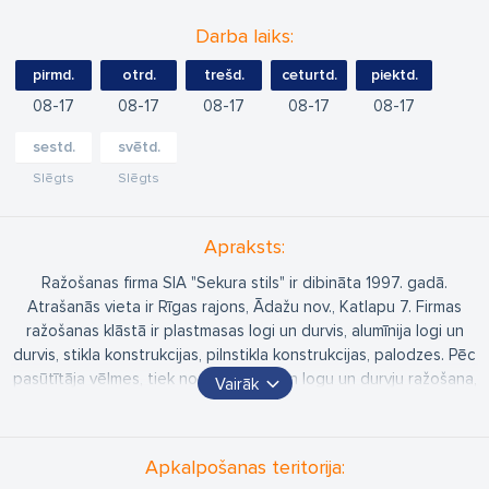
Darba laiks:
pirmd.
otrd.
trešd.
ceturtd.
piektd.
08
17
08
17
08
17
08
17
08
17
sestd.
svētd.
Slēgts
Slēgts
Apraksts:
Ražošanas firma SIA "Sekura stils" ir dibināta 1997. gadā.
Atrašanās vieta ir Rīgas rajons, Ādažu nov., Katlapu 7. Firmas
ražošanas klāstā ir plastmasas logi un durvis, alumīnija logi un
durvis, stikla konstrukcijas, pilnstikla konstrukcijas, palodzes. Pēc
pasūtītāja vēlmes, tiek nodrošināta gan logu un durvju ražošana,
Vairāk
gan logu un durvju uzstādīšana.
Mājīgums, komforts, drošība, telpa. Šie jēdzieni ir visai cieši
Apkalpošanas teritorija:
saistīti ar mierīgu sirdi un patīkamām izjūtām, un droši vien ikviens