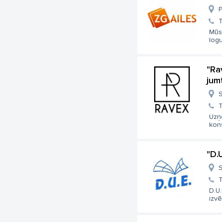
P
T
Mūs
logu
"Ra
jum
S
T
Uzņ
kons
"D.U
S
T
D.U.
izvēl