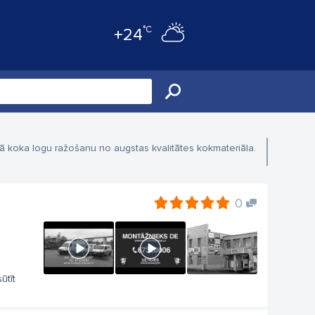
°C
+24
 koka logu ražošanu no augstas kvalitātes kokmateriāla.
0
ūtīt