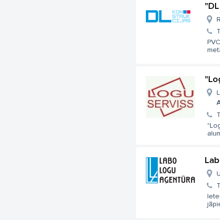
"DL
R
T
PVC,
metā
"Lo
L
A
T
"Log
alum
Lab
U
T
Iete
jāpi