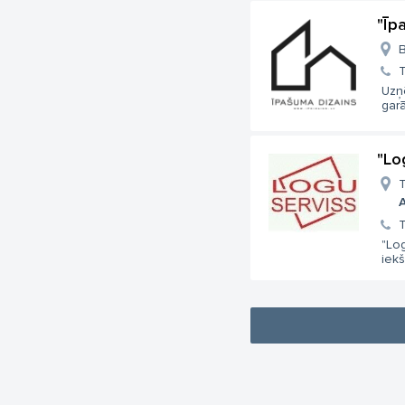
"Īp
B
T
Uzņ
garā
"Lo
T
A
T
"Log
iekš