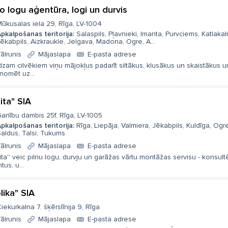
o logu aģentūra, logi un durvis
ūkusalas iela 29, Rīga, LV-1004
pkalpošanas teritorija:
Salaspils, Pļavnieki, Imanta, Purvciems, Katlakal
ēkabpils, Aizkraukle, Jelgava, Madona, Ogre, A...
ālrunis
Mājaslapa
E-pasta adrese
dzam cilvēkiem viņu mājokļus padarīt siltākus, klusākus un skaistākus un
nomēt uz...
ita" SIA
anību dambis 25f, Rīga, LV-1005
pkalpošanas teritorija:
Rīga, Liepāja, Valmiera, Jēkabpils, Kuldīga, Ogre
aldus, Talsi, Tukums
ālrunis
Mājaslapa
E-pasta adrese
dita'' veic pilnu logu, durvju un garāžas vārtu montāžas servisu - konsult
ntus, u...
lika" SIA
iekurkalna 7. šķērslīnija 9, Rīga
ālrunis
Mājaslapa
E-pasta adrese