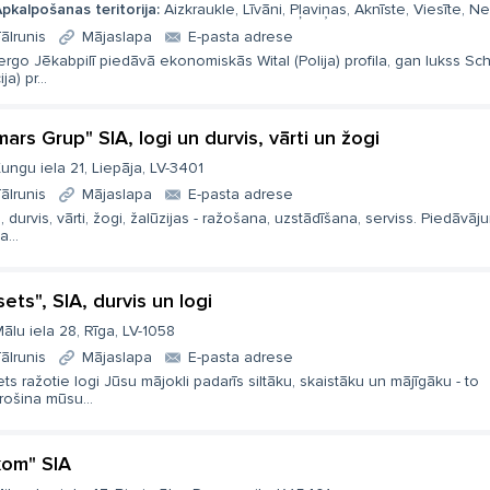
pkalpošanas teritorija:
Aizkraukle, Līvāni, Pļaviņas, Aknīste, Viesīte, N
ālrunis
Mājaslapa
E-pasta adrese
ergo Jēkabpilī piedāvā ekonomiskās Wital (Polija) profila, gan lukss Sc
ja) pr...
mars Grup" SIA, logi un durvis, vārti un žogi
ungu iela 21, Liepāja, LV-3401
ālrunis
Mājaslapa
E-pasta adrese
, durvis, vārti, žogi, žalūzijas - ražošana, uzstādīšana, serviss. Piedāvāju
a...
sets", SIA, durvis un logi
ālu iela 28, Rīga, LV-1058
ālrunis
Mājaslapa
E-pasta adrese
ts ražotie logi Jūsu mājokli padarīs siltāku, skaistāku un mājīgāku - to
rošina mūsu...
kom" SIA