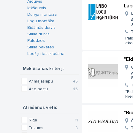
Ārdurvis
Lab
Iekšdurvis
M
Durvju montāža
A
Logu montāža
J
Bīdāmās durvis
T
Stikla durvis
Palī
Palodzes
eko
Stikla paketes
Lodžiju iestiklošana
"Eld
G
Meklēšanas kritēriji:
A
S
Ar mājaslapu
45
T
Ar e-pastu
45
''El
klie
Atrašanās vieta:
"Bio
Rīga
11
Č
Tukums
8
T