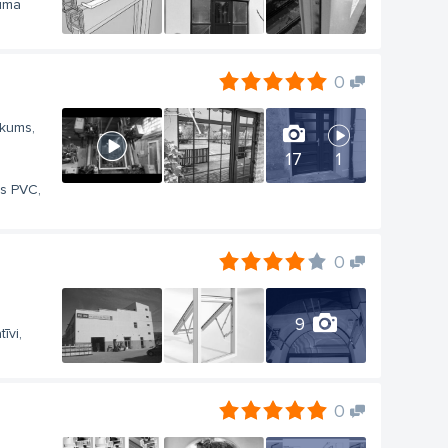
uma
0
ukums,
17
1
es PVC,
0
9
īvi,
0