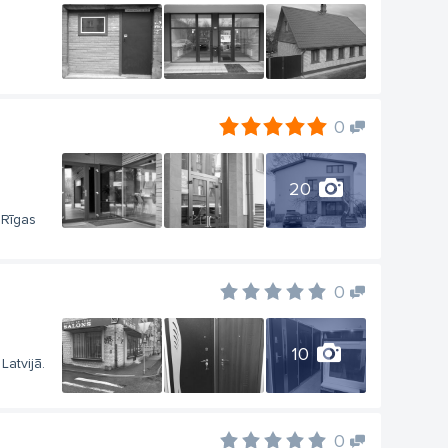
0
20
 Rīgas
0
10
Latvijā.
0