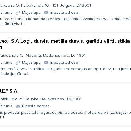
ulkveža O. Kalpaka iela 16 - 101, Jelgava, LV-3001
ālrunis
Mājaslapa
E-pasta adrese
u profesionālā komanda piedāvā augstākās kvalitātes PVC, koka, met
s, ārdurvis, i...
vex" SIA Logi, durvis, metāla durvis, garāžu vārti, stik
ti
aules iela 13, Madona, Madonas nov., LV-4801
ālrunis
Mājaslapa
E-pasta adrese
ēmums “Ravex” vairāk kā 10 gadus nodarbojas ar logu, durvju un jumtu
trukciju pārdoša...
.E." SIA
alātu iela 21, Bauska, Bauskas nov., LV-3901
ālrunis
E-pasta adrese
E. piedāvā: plastikāta logus, durvis, palodzes, metāla durvis, žalūzijas, 
i f...