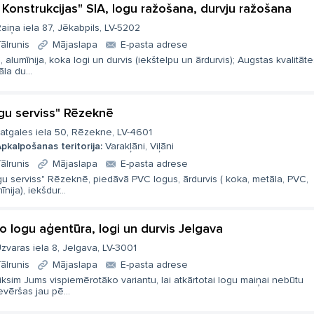
 Konstrukcijas" SIA, logu ražošana, durvju ražošana
aiņa iela 87, Jēkabpils, LV-5202
ālrunis
Mājaslapa
E-pasta adrese
 alumīnija, koka logi un durvis (iekštelpu un ārdurvis); Augstas kvalitāte
la du...
gu serviss" Rēzeknē
atgales iela 50, Rēzekne, LV-4601
pkalpošanas teritorija:
Varakļāni, Viļāni
ālrunis
Mājaslapa
E-pasta adrese
u serviss" Rēzeknē, piedāvā PVC logus, ārdurvis ( koka, metāla, PVC,
īnija), iekšdur...
o logu aģentūra, logi un durvis Jelgava
zvaras iela 8, Jelgava, LV-3001
ālrunis
Mājaslapa
E-pasta adrese
iksim Jums vispiemērotāko variantu, lai atkārtotai logu maiņai nebūtu
evēršas jau pē...