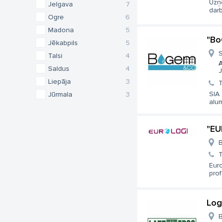
Uzņ
Jelgava
7
darb
Ogre
6
Madona
5
"Bo
Jēkabpils
5
S
Talsi
4
A
Saldus
4
J
Liepāja
3
T
SIA
Jūrmala
3
alum
"EU
B
T
Euro
prof
Log
B