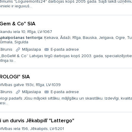
ēmums "Loguremonts24" darbojas kopš 2005 gada. Šajā laikā uzņēm
inieki ir ieguvuš...
Gem & Co" SIA
kandu iela 10, Rīga, LV-1067
pkalpošanas teritorija:
Ķekava, Ādaži, Rīga, Bauska, Jelgava, Ogre, T
ūrmala, Sigulda
ālrunis
Mājaslapa
E-pasta adrese
 „BoGeM & Co” Latvijas tirgū darbojas kopš 2003. gada, specializējoti
īnija lo...
ROLOGI" SIA
rīvības gatve 193c, Rīga, LV-1039
ālrunis
Mājaslapa
E-pasta adrese
logi padarīs Jūsu mājokli siltāku, mājīgāku un skaistāku. Izdevīgi, kvalitat
esi...
i un durvis Jēkabpilī "Lattergo"
rīvības iela 156, Jēkabpils, LV-5201