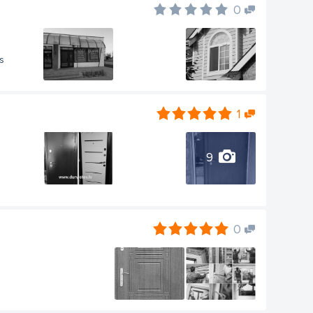
0
s
1
9
0