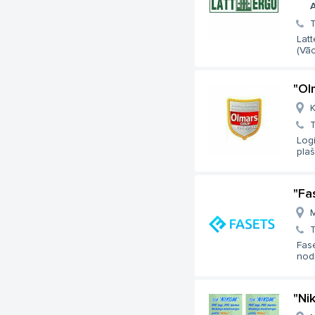
A
T
Latt
(Vāci
"Ol
K
T
Logi
plaš
"Fa
M
T
Fase
nod
"Ni