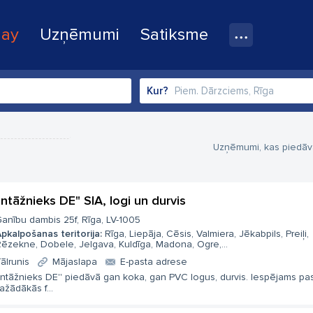
lay
Uzņēmumi
Satiksme
Kur?
Uzņēmumi, kas piedāvā
ntāžnieks DE" SIA, logi un durvis
anību dambis 25f, Rīga, LV-1005
pkalpošanas teritorija:
Rīga, Liepāja, Cēsis, Valmiera, Jēkabpils, Preiļi,
ēzekne, Dobele, Jelgava, Kuldīga, Madona, Ogre,...
ālrunis
Mājaslapa
E-pasta adrese
ntāžnieks DE'' piedāvā gan koka, gan PVC logus, durvis. Iespējams pas
ažādākās f...