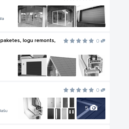
āla
la paketes, logu remonts,
0
0
5
plašu