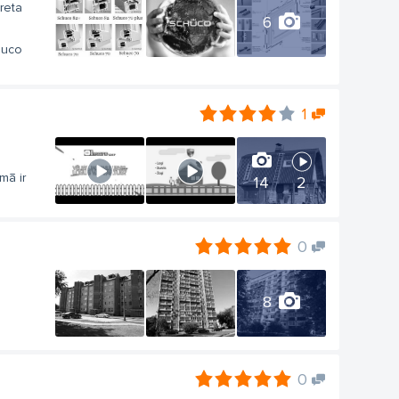
ereta
6
huco
1
mā ir
14
2
0
8
0