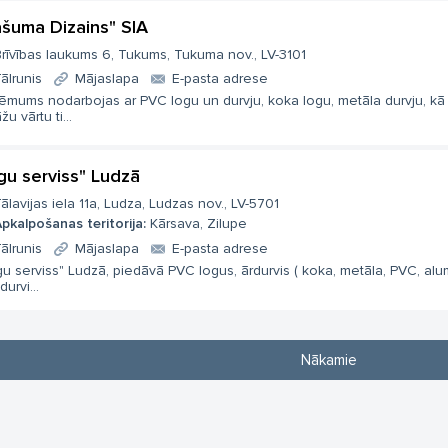
ašuma Dizains" SIA
rīvības laukums 6, Tukums, Tukuma nov., LV-3101
ālrunis
Mājaslapa
E-pasta adrese
ēmums nodarbojas ar PVC logu un durvju, koka logu, metāla durvju, kā 
žu vārtu ti...
gu serviss" Ludzā
ālavijas iela 11a, Ludza, Ludzas nov., LV-5701
pkalpošanas teritorija:
Kārsava, Zilupe
ālrunis
Mājaslapa
E-pasta adrese
u serviss" Ludzā, piedāvā PVC logus, ārdurvis ( koka, metāla, PVC, alum
durvi...
Nākamie