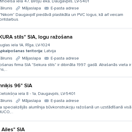
ihoelsa iela 47, Biroju ēka, Daugavpils, LV-5401
ālrunis
Mājaslapa
E-pasta adrese
"Nikom" Daugavpilī piedāvā plastikāta un PVC logus, kā arī veicam
ontdarbus.
KURA stils" SIA, logu ražošana
uglas iela 1A, Rīga, LV-1024
pkalpošanas teritorija:
Latvija
ālrunis
Mājaslapa
E-pasta adrese
šanas firma SIA "Sekura stils" ir dibināta 1997. gadā. Atrašanās vieta ir
s,...
hniķis 96" SIA
ietokšņa iela 8 - 1a, Daugavpils, LV-5401
ālrunis
Mājaslapa
E-pasta adrese
a specializējās alumīnija būvkonstrukciju ražošanā un uzstādīšanā visā 
UCO,...
 Ailes" SIA