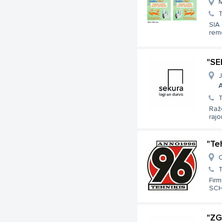
M
T
SIA 
rem
"SE
J
A
T
Ražo
rajon
"Te
C
T
Firm
SCH
"ZG