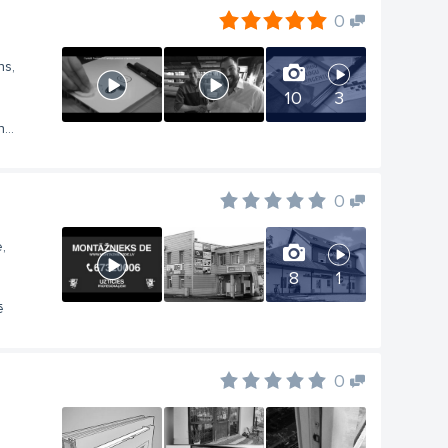
0
ns,
10
3
...
0
,
8
1
ē
0