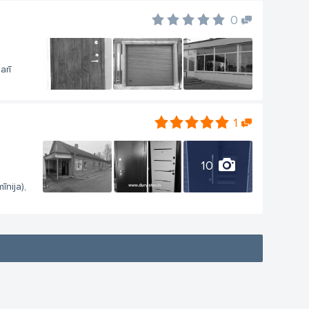
0
arī
1
10
īnija),