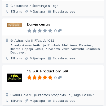
Čiekurkalna 7. šķērslīnija 9, Rīga
Tālrunis
Mājaslapa
E-pasta adrese
Durvju centrs
0
G. Astras iela 8, Rīga, LV-1082
Apkalpošanas teritorija:
Rumbula, Mežciems, Pļavnieki,
Imanta, Liepāja, Cēsis, Purvciems, Valka, Valmiera, Jēkabpils,
Daugavp...
Tālrunis
Mājaslapa
E-pasta adrese
"G.S.A. Production" SIA
0
Skandu iela 10, (Kurzemes prospekts 3a ), Rīga, LV-1067
Tālrunis
Mājaslapa
E-pasta adrese