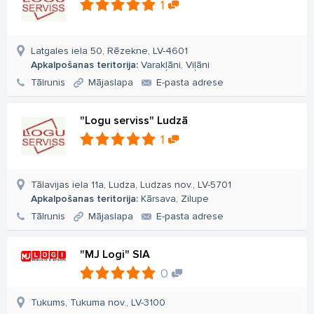
1
Latgales iela 50, Rēzekne, LV-4601
Apkalpošanas teritorija:
Varakļāni, Viļāni
Tālrunis
Mājaslapa
E-pasta adrese
"Logu serviss" Ludzā
1
Tālavijas iela 11a, Ludza, Ludzas nov., LV-5701
Apkalpošanas teritorija:
Kārsava, Zilupe
Tālrunis
Mājaslapa
E-pasta adrese
"MJ Logi" SIA
0
Tukums, Tukuma nov., LV-3100