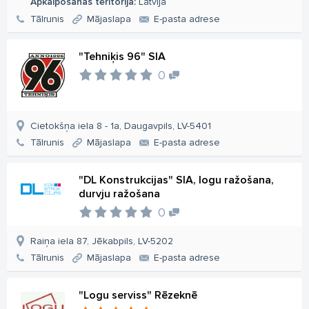
Apkalpošanas teritorija:
Latvija
Tālrunis
Mājaslapa
E-pasta adrese
"Tehniķis 96" SIA
0
Cietokšņa iela 8 - 1a, Daugavpils, LV-5401
Tālrunis
Mājaslapa
E-pasta adrese
"DL Konstrukcijas" SIA, logu ražošana,
durvju ražošana
0
Raiņa iela 87, Jēkabpils, LV-5202
Tālrunis
Mājaslapa
E-pasta adrese
"Logu serviss" Rēzeknē