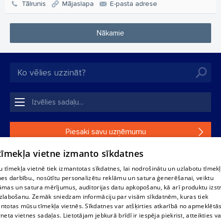
Tālrunis
Mājaslapa
E-pasta adrese
Nākamie
Piesaki savu uzņēmumu
 tīmekļa vietne izmanto sīkdatnes
Ja tavs uzņēmums nav mūsu datubāzē, aizpildi vienkāršu
formu.
 tīmekļa vietnē tiek izmantotas sīkdatnes, lai nodrošinātu un uzlabotu tīmek
nes darbību., nosūtītu personalizētu reklāmu un satura ģenerēšanai, veiktu
āmas un satura mērījumus, auditorijas datu apkopošanu, kā arī produktu izst
1188 datu bāzes, tās daļas vai datu bāzē iekļautās informācijas,
zlabošanu. Zemāk sniedzam informāciju par visām sīkdatnēm, kuras tiek
vai informācijas daļas pavairošana vai izplatīšana jebkādā formā
ntotas mūsu tīmekļa vietnēs. Sīkdatnes var atšķirties atkarībā no apmeklētā
stingri aizliegta. Tāpat arī ir aizliegta lejupielāde automātiskā
rneta vietnes sadaļas. Lietotājam jebkurā brīdī ir iespēja piekrist, atteikties va
režīmā. Jebkura 1188 web lapā publicētā materiāla