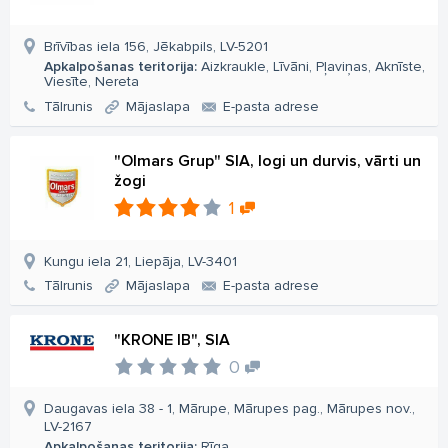
Brīvības iela 156, Jēkabpils, LV-5201
Apkalpošanas teritorija:
Aizkraukle, Līvāni, Pļaviņas, Aknīste,
Viesīte, Nereta
Tālrunis
Mājaslapa
E-pasta adrese
"Olmars Grup" SIA, logi un durvis, vārti un
žogi
1
Kungu iela 21, Liepāja, LV-3401
Tālrunis
Mājaslapa
E-pasta adrese
"KRONE IB", SIA
0
Daugavas iela 38 - 1, Mārupe, Mārupes pag., Mārupes nov.,
LV-2167
Apkalpošanas teritorija:
Rīga