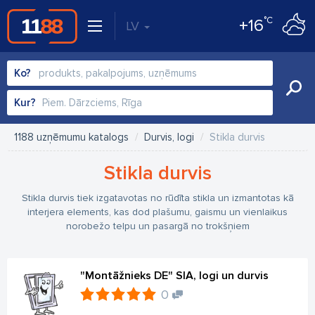
°C
+16
LV
Ko?
Kur?
1188 uzņēmumu katalogs
Durvis, logi
Stikla durvis
Stikla durvis
Stikla durvis tiek izgatavotas no rūdīta stikla un izmantotas kā
interjera elements, kas dod plašumu, gaismu un vienlaikus
norobežo telpu un pasargā no trokšņiem
"Montāžnieks DE" SIA, logi un durvis
0