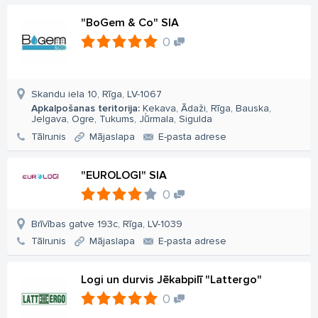
"BoGem & Co" SIA
0
Skandu iela 10, Rīga, LV-1067
Apkalpošanas teritorija:
Ķekava, Ādaži, Rīga, Bauska,
Jelgava, Ogre, Tukums, Jūrmala, Sigulda
Tālrunis
Mājaslapa
E-pasta adrese
"EUROLOGI" SIA
0
Brīvības gatve 193c, Rīga, LV-1039
Tālrunis
Mājaslapa
E-pasta adrese
Logi un durvis Jēkabpilī "Lattergo"
0