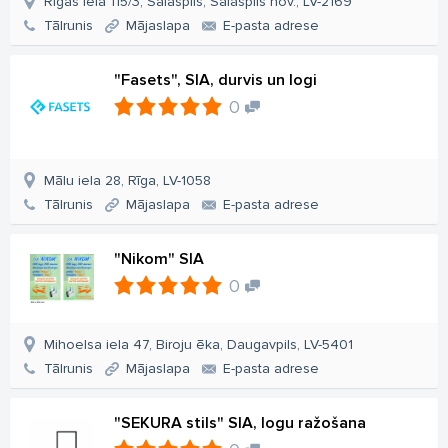
Rīgas iela 115/3, Salaspils, Salaspils nov., LV-2169
Tālrunis
Mājaslapa
E-pasta adrese
"Fasets", SIA, durvis un logi
0
Mālu iela 28, Rīga, LV-1058
Tālrunis
Mājaslapa
E-pasta adrese
"Nikom" SIA
0
Mihoelsa iela 47, Biroju ēka, Daugavpils, LV-5401
Tālrunis
Mājaslapa
E-pasta adrese
"SEKURA stils" SIA, logu ražošana