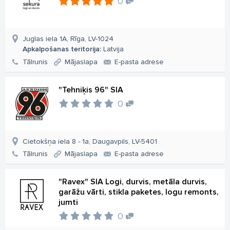
0
Juglas iela 1A, Rīga, LV-1024
Apkalpošanas teritorija:
Latvija
Tālrunis
Mājaslapa
E-pasta adrese
"Tehniķis 96" SIA
0
Cietokšņa iela 8 - 1a, Daugavpils, LV-5401
Tālrunis
Mājaslapa
E-pasta adrese
"Ravex" SIA Logi, durvis, metāla durvis,
garāžu vārti, stikla paketes, logu remonts,
jumti
0