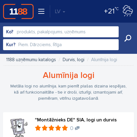
°C
+21
LV
Ko?
Kur?
1188 uzņēmumu katalogs
Durvis, logi
Alumīnija logi
Alumīnija logi
Metāla logi no alumīnija, kam piemīt plašas dizaina iespējas,
kā arī funkcionalitāte - tie ir droši, izturīgi, izmantojami arī,
piemēram, vitrīnu izgatavošanā.
"Montāžnieks DE" SIA, logi un durvis
0