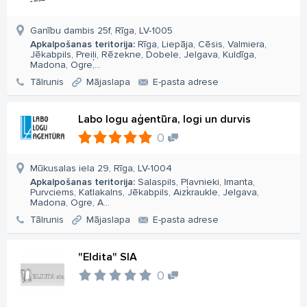
Ganību dambis 25f, Rīga, LV-1005
Apkalpošanas teritorija:
Rīga, Liepāja, Cēsis, Valmiera,
Jēkabpils, Preiļi, Rēzekne, Dobele, Jelgava, Kuldīga,
Madona, Ogre,...
Tālrunis
Mājaslapa
E-pasta adrese
Labo logu aģentūra, logi un durvis
0
Mūkusalas iela 29, Rīga, LV-1004
Apkalpošanas teritorija:
Salaspils, Pļavnieki, Imanta,
Purvciems, Katlakalns, Jēkabpils, Aizkraukle, Jelgava,
Madona, Ogre, A...
Tālrunis
Mājaslapa
E-pasta adrese
"Eldita" SIA
0