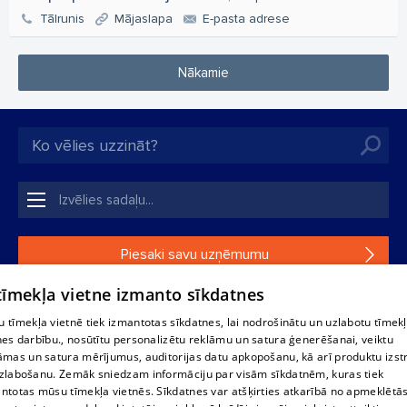
Tālrunis
Mājaslapa
E-pasta adrese
Nākamie
Piesaki savu uzņēmumu
 tīmekļa vietne izmanto sīkdatnes
Ja tavs uzņēmums nav mūsu datubāzē, aizpildi vienkāršu
formu.
 tīmekļa vietnē tiek izmantotas sīkdatnes, lai nodrošinātu un uzlabotu tīmek
nes darbību., nosūtītu personalizētu reklāmu un satura ģenerēšanai, veiktu
āmas un satura mērījumus, auditorijas datu apkopošanu, kā arī produktu izst
1188 datu bāzes, tās daļas vai datu bāzē iekļautās informācijas,
zlabošanu. Zemāk sniedzam informāciju par visām sīkdatnēm, kuras tiek
vai informācijas daļas pavairošana vai izplatīšana jebkādā formā
ntotas mūsu tīmekļa vietnēs. Sīkdatnes var atšķirties atkarībā no apmeklētā
stingri aizliegta. Tāpat arī ir aizliegta lejupielāde automātiskā