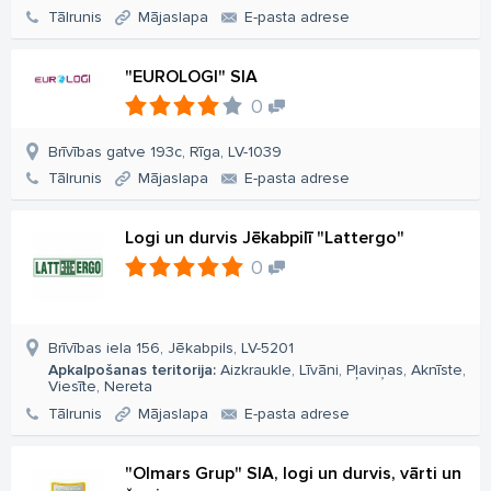
Tālrunis
Mājaslapa
E-pasta adrese
"EUROLOGI" SIA
0
Brīvības gatve 193c, Rīga, LV-1039
Tālrunis
Mājaslapa
E-pasta adrese
Logi un durvis Jēkabpilī "Lattergo"
0
Brīvības iela 156, Jēkabpils, LV-5201
Apkalpošanas teritorija:
Aizkraukle, Līvāni, Pļaviņas, Aknīste,
Viesīte, Nereta
Tālrunis
Mājaslapa
E-pasta adrese
"Olmars Grup" SIA, logi un durvis, vārti un