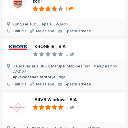
žogi
1
Kungu iela 21, Liepāja, LV-3401
Tālrunis
Mājaslapa
E-pasta adrese
"KRONE IB", SIA
0
Daugavas iela 38 - 1, Mārupe, Mārupes pag., Mārupes nov.,
LV-2167
Apkalpošanas teritorija:
Rīga
Tālrunis
Mājaslapa
E-pasta adrese
"S4VS Windows" SIA
0