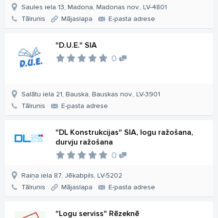
Saules iela 13, Madona, Madonas nov., LV-4801
Tālrunis
Mājaslapa
E-pasta adrese
"D.U.E." SIA
0
Salātu iela 21, Bauska, Bauskas nov., LV-3901
Tālrunis
E-pasta adrese
"DL Konstrukcijas" SIA, logu ražošana,
durvju ražošana
0
Raiņa iela 87, Jēkabpils, LV-5202
Tālrunis
Mājaslapa
E-pasta adrese
"Logu serviss" Rēzeknē