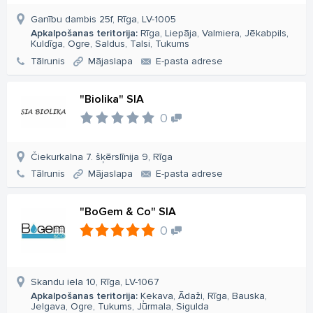
Ganību dambis 25f, Rīga, LV-1005
Apkalpošanas teritorija:
Rīga, Liepāja, Valmiera, Jēkabpils,
Kuldīga, Ogre, Saldus, Talsi, Tukums
Tālrunis
Mājaslapa
E-pasta adrese
"Biolika" SIA
0
Čiekurkalna 7. šķērslīnija 9, Rīga
Tālrunis
Mājaslapa
E-pasta adrese
"BoGem & Co" SIA
0
Skandu iela 10, Rīga, LV-1067
Apkalpošanas teritorija:
Ķekava, Ādaži, Rīga, Bauska,
Jelgava, Ogre, Tukums, Jūrmala, Sigulda