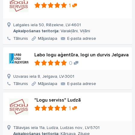
1
Latgales iela 50, Rēzekne, LV-4601
Apkalpošanas teritorija:
Varakļāni, Viļāni
Tālrunis
Mājaslapa
E-pasta adrese
Labo logu aģentūra, logi un durvis Jelgava
0
Uzvaras iela 8, Jelgava, LV-3001
Tālrunis
Mājaslapa
E-pasta adrese
"Logu serviss" Ludzā
1
Tālavijas iela 11a, Ludza, Ludzas nov., LV-5701
Apkalpošanas teritorija:
Kārsava, Zilupe