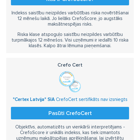
Indekss saistību neizpildes varbūtības riska novērtēšanai
12 mēnešu laikā. Jo lielāks CrefoScore, jo augstāks
maksātnespējas risks.
Riska klase atspoguļo saistību neizpildes varbūtību
turpmākajos 12 mēnešos. Visi uzņēmumi ir iedalīti 10 riska
klasēs. Kalpo ātrai lēmuma pieņemšanai.
Crefo Cert
"Certex Latvija" SIA
CrefoCert sertifikāts nav izsniegts
Pasūti CrefoCert
Objektīvs, automatizēts un vienkārši interpretējams -
CrefoScore ir unikāls indekss, kas tiek izmantots
uzņēmumu maksātspējas aprēķināšanai, lai izvērtētu