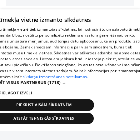
 tīmekļa vietne izmanto sīkdatnes
 tīmekļa vietnē tiek izmantotas sīkdatnes, lai nodrošinātu un uzlabotu tīmek
nes darbību., nosūtītu personalizētu reklāmu un satura ģenerēšanai, veiktu
āmas un satura mērījumus, auditorijas datu apkopošanu, kā arī produktu izst
zlabošanu. Zemāk sniedzam informāciju par visām sīkdatnēm, kuras tiek
ntotas mūsu tīmekļa vietnēs. Sīkdatnes var atšķirties atkarībā no apmeklētā
rneta vietnes sadaļas. Lietotājam jebkurā brīdī ir iespēja piekrist, atteikties va
īt savu piekrišanu. Piekrišanas sniegšana, kā arī tās atsaukšana vai mainīša
ecas uz visām interneta vietnes sadaļām. Vairāk informācijas par izmantotaj
atnēm skatīt
sīkdatņu izmantošanas noteikumos.
ĪT VISUS PARTNERUS
(1718) →
PIELĀGOT IZVĒLI
PIEKRIST VISĀM SĪKDATNĒM
ATSTĀT TEHNISKĀS SĪKDATNES
TEHNISKĀS/OBLIGĀTĀS
STATISTIKAS
MĒRĶĒŠANA