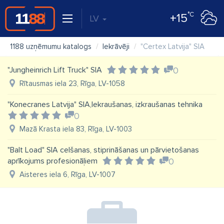
°C
+15
LV
1188 uzņēmumu katalogs
Iekrāvēji
"Certex Latvija" SIA
"Jungheinrich Lift Truck" SIA
0
Rītausmas iela 23, Rīga, LV-1058
"Konecranes Latvija" SIA,Iekraušanas, izkraušanas tehnika
0
Mazā Krasta iela 83, Rīga, LV-1003
"Balt Load" SIA celšanas, stiprināšanas un pārvietošanas
aprīkojums profesionāļiem
0
Aisteres iela 6, Rīga, LV-1007