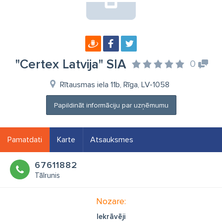
"Certex Latvija" SIA
0
Rītausmas iela 11b, Rīga, LV-1058
Papildināt informāciju par uzņēmumu
Pamatdati
Karte
Atsauksmes
67611882
Tālrunis
Nozare:
Iekrāvēji