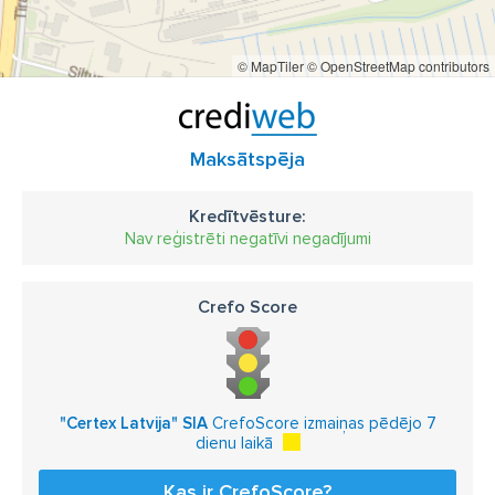
© MapTiler
© OpenStreetMap contributors
Maksātspēja
Kredītvēsture:
Nav reģistrēti negatīvi negadījumi
Crefo Score
"Certex Latvija" SIA
CrefoScore izmaiņas pēdējo 7
dienu laikā
Kas ir CrefoScore?