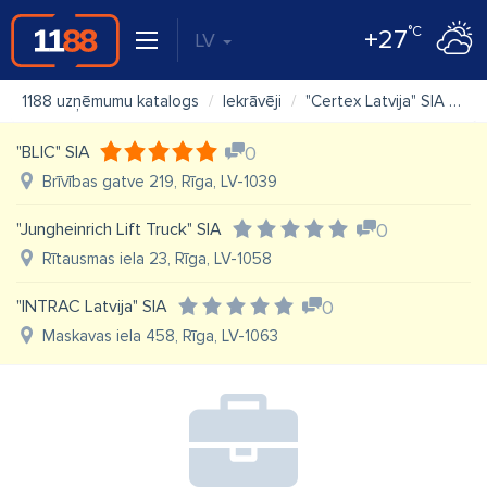
°C
+27
LV
1188 uzņēmumu katalogs
Iekrāvēji
"Certex Latvija" SIA
Ka
"BLIC" SIA
0
Brīvības gatve 219, Rīga, LV-1039
"Jungheinrich Lift Truck" SIA
0
Rītausmas iela 23, Rīga, LV-1058
"INTRAC Latvija" SIA
0
Maskavas iela 458, Rīga, LV-1063