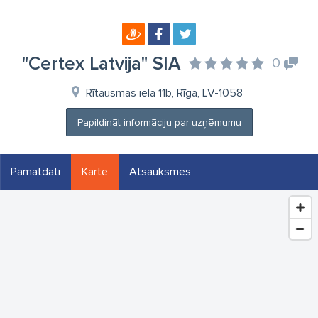
"Certex Latvija" SIA
0
Rītausmas iela 11b, Rīga, LV-1058
Papildināt informāciju par uzņēmumu
Pamatdati
Karte
Atsauksmes