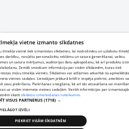
 tīmekļa vietne izmanto sīkdatnes
 tīmekļa vietnē tiek izmantotas sīkdatnes, lai nodrošinātu un uzlabotu tīmek
nes darbību., nosūtītu personalizētu reklāmu un satura ģenerēšanai, veiktu
āmas un satura mērījumus, auditorijas datu apkopošanu, kā arī produktu izst
zlabošanu. Zemāk sniedzam informāciju par visām sīkdatnēm, kuras tiek
ntotas mūsu tīmekļa vietnēs. Sīkdatnes var atšķirties atkarībā no apmeklētā
rneta vietnes sadaļas. Lietotājam jebkurā brīdī ir iespēja piekrist, atteikties va
īt savu piekrišanu. Piekrišanas sniegšana, kā arī tās atsaukšana vai mainīša
ecas uz visām interneta vietnes sadaļām. Vairāk informācijas par izmantotaj
atnēm skatīt
sīkdatņu izmantošanas noteikumos.
ĪT VISUS PARTNERUS
(1718) →
PIELĀGOT IZVĒLI
PIEKRIST VISĀM SĪKDATNĒM