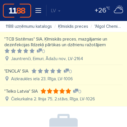
°C
+26
LV
1188 uzņēmumu katalogs
Ķīmiskās preces
"Algol Chemicals" SIA
"TCB Sistēmas" SIA, Ķīmiskās preces, mazgājamie un
dezinfekcijas līdzekļi pārtikas un dzērienu ražotājiem
0
Jauntrenči, Eimuri, Ādažu nov., LV-2164
"ENOLA" SIA
0
Aizkraukles iela 23, Rīga, LV-1006
"Telko Latvia" SIA
0
Čiekurkalna 2. līnija 75, 2.stāvs, Rīga, LV-1026