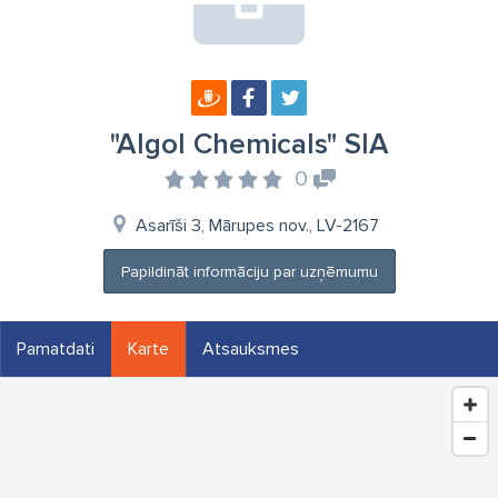
"Algol Chemicals" SIA
0
Asarīši 3, Mārupes nov., LV-2167
Papildināt informāciju par uzņēmumu
Pamatdati
Karte
Atsauksmes