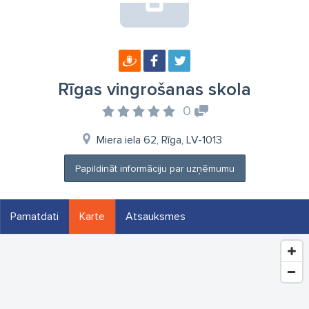
Rīgas vingrošanas skola
0
Miera iela 62, Rīga, LV-1013
Papildināt informāciju par uzņēmumu
Pamatdati
Karte
Atsauksmes