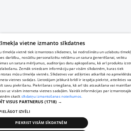
 tīmekļa vietne izmanto sīkdatnes
 tīmekļa vietnē tiek izmantotas sīkdatnes, lai nodrošinātu un uzlabotu tīmek
nes darbību., nosūtītu personalizētu reklāmu un satura ģenerēšanai, veiktu
āmas un satura mērījumus, auditorijas datu apkopošanu, kā arī produktu izst
zlabošanu. Zemāk sniedzam informāciju par visām sīkdatnēm, kuras tiek
ntotas mūsu tīmekļa vietnēs. Sīkdatnes var atšķirties atkarībā no apmeklētā
rneta vietnes sadaļas. Lietotājam jebkurā brīdī ir iespēja piekrist, atteikties va
īt savu piekrišanu. Piekrišanas sniegšana, kā arī tās atsaukšana vai mainīša
ecas uz visām interneta vietnes sadaļām. Vairāk informācijas par izmantotaj
atnēm skatīt
sīkdatņu izmantošanas noteikumos.
ĪT VISUS PARTNERUS
(1718) →
PIELĀGOT IZVĒLI
PIEKRIST VISĀM SĪKDATNĒM