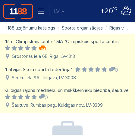
°C
+20
LV
1188 uzņēmumu katalogs
Sporta organizācijas
Rīgas vingrošanas skola
"Rimi Olimpiskais centrs" SIA "Olimpiskais sporta centrs"
1
Grostonas iela 6B, Rīga, LV-1013
"Latvijas Skolu sporta federācija"
0
Senču iela 9A, Jelgava, LV-3008
Kuldīgas rajona mednieku un makšķernieku biedrība, šautuve
0
Šautuve, Rumbas pag., Kuldīgas nov., LV-3309