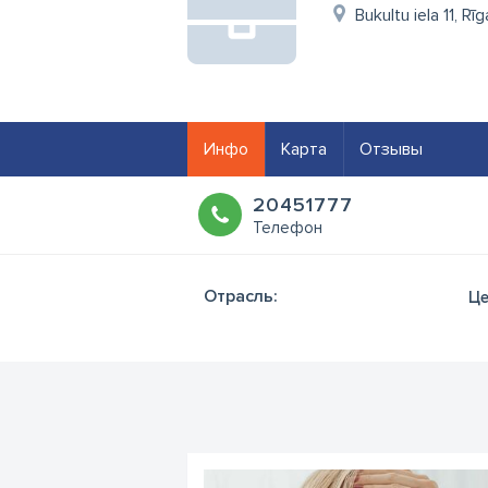
Bukultu iela 11, Rī
Инфо
Карта
Отзывы
20451777
Телефон
Отрасль:
Це