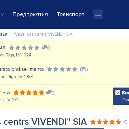
ay
Предприятия
Транспорт
овья
"Veselības centrs VIVENDI" SIA
SIA
0
vs, Rīga, LV-1024
ārsta prakse Imantā
0
. kab, Rīga, LV-1083
" SIA
0
Под
ga, LV-1011
s centrs VIVENDI" SIA
0