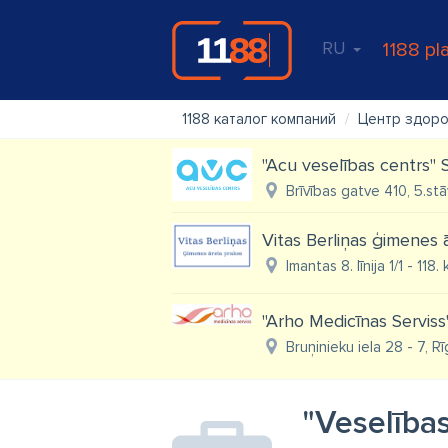
RU
1188 pl
1188 каталог компаний
Центр здор
"Acu veselības centrs" 
Brīvības gatve 410, 5.stā
Vitas Berliņas ģimenes 
Imantas 8. līnija 1/1 - 118
"Arho Medicīnas Serviss
Bruņinieku iela 28 - 7, Rī
"Veselība