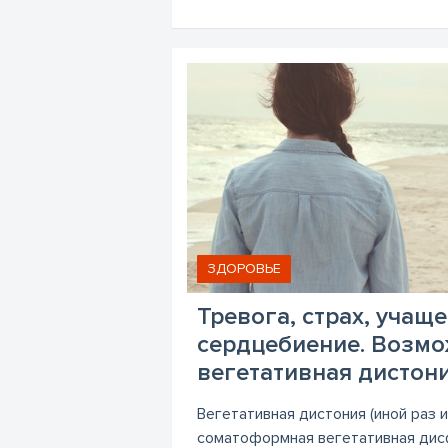
ЗДОРОВЬЕ
Тревога, страх, учащ
сердцебиение. Возмо
вегетативная дистон
Вегетативная дистония (иной раз 
соматоформная вегетативная дисф