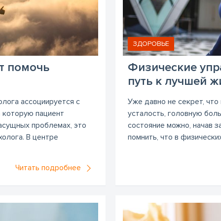
ЗДОРОВЬЕ
т помочь
Физические упр
путь к лучшей ж
олога ассоциируется с
Уже давно не секрет, чт
а которую пациент
усталость, головную бол
насущных проблемах, это
состояние можно, начав з
холога. В центре
помнить, что в физических
Читать подробнее