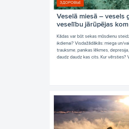
ЗДОРОВЬЕ
Veselā miesā – vesels 
veselību jārūpējas kom
Kādas var būt sekas mūsdienu steidzīg
ikdienai? Visdažādākās: miega un/vai
trauksme, panikas lēkmes, depresija, 
daudz daudz kas cits. Kur vērsties? Ve