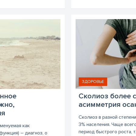
ЗДОРОВЬЕ
енное
Сколиоз более с
жно,
асимметрия оса
ия
Сколиоз в разной степен
3% населения. Чаще всего
именуемая как
период быстрого роста, т
ункция) – диагноз, о