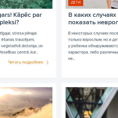
ДЕТИ
gars! Kāpēc par
В каких случаях
pleksi?
показать невро
ajai, stresa pilnajai
В некоторых случаях пос
 ēšanas traucējumi,
только взрослым, но и де
veģetatīvā distonija, un
у ребенка обнаруживаютс
selības centrā, kur...
характера, либо различн
не...
Читать подробнее