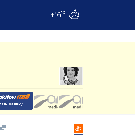
°C
+16
ать заявку