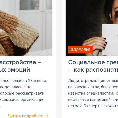
ЗДОРОВЬЕ
асстройства –
Социальное тре
ых эмоций
– как распознат
ился только в 19-м веке,
Люди, страдающие от выс
сследовалась еще
панических атак, были вс
которые рассматривали
известна специалистам.Н
 Всемирная организация
вызванные пандемией, сд
.
острой. Эксперты сходятся
Читать подробнее