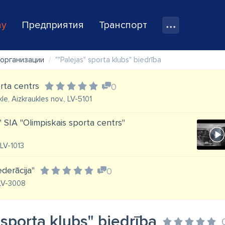
ay
Предприятия
Транспорт
организации
""Palejas" sporta klubs" biedrība
rta centrs
0
kle, Aizkraukles nov., LV-5101
" SIA "Olimpiskais sporta centrs"
 LV-1013
ederācija"
0
 LV-3008
 sporta klubs" biedrība