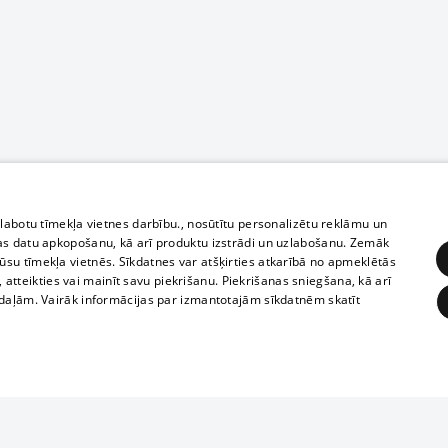
zlabotu tīmekļa vietnes darbību., nosūtītu personalizētu reklāmu un
as datu apkopošanu, kā arī produktu izstrādi un uzlabošanu. Zemāk
su tīmekļa vietnēs. Sīkdatnes var atšķirties atkarībā no apmeklētās
, atteikties vai mainīt savu piekrišanu. Piekrišanas sniegšana, kā arī
adaļām. Vairāk informācijas par izmantotajām sīkdatnēm skatīt
ĒRĶĒŠANA
FUNKCIONĀLĀS
NEKLASIFICĒTĀS