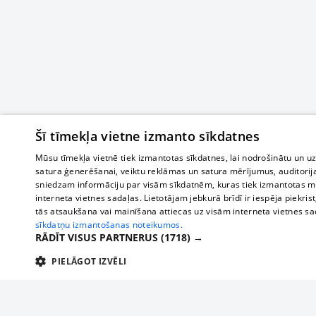
Šī tīmekļa vietne izmanto sīkdatnes
Mūsu tīmekļa vietnē tiek izmantotas sīkdatnes, lai nodrošinātu un u
satura ģenerēšanai, veiktu reklāmas un satura mērījumus, auditorij
sniedzam informāciju par visām sīkdatnēm, kuras tiek izmantotas mū
interneta vietnes sadaļas. Lietotājam jebkurā brīdī ir iespēja piekrist
tās atsaukšana vai mainīšana attiecas uz visām interneta vietnes s
sīkdatņu izmantošanas noteikumos.
RĀDĪT VISUS PARTNERUS
(1718) →
PIELĀGOT IZVĒLI
TEHNISKĀS/OBLIGĀTĀS
STATISTIKAS
M