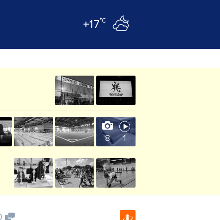
°C
+17
8
1
0