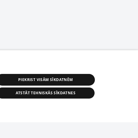
PIEKRIST VISĀM SĪKDATNĒM
ATSTĀT TEHNISKĀS SĪKDATNES