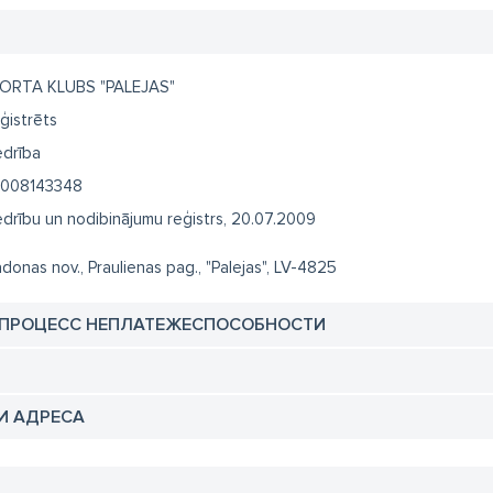
ORTA KLUBS "PALEJAS"
ģistrēts
edrība
008143348
edrību un nodibinājumu reģistrs, 20.07.2009
donas nov., Praulienas pag., "Palejas", LV-4825
 ПРОЦЕСС НЕПЛАТЕЖЕСПОСОБНОСТИ
И АДРЕСА