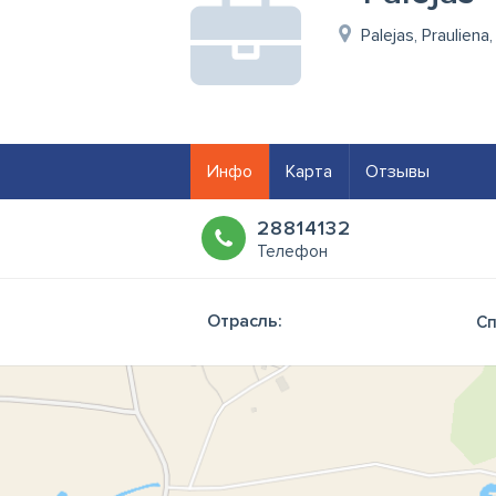
Palejas, Prauliena
Инфо
Карта
Отзывы
28814132
Телефон
Отрасль:
Сп