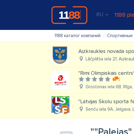
RU
1188 pl
1188 каталог компаний
Спортивные 
Aizkraukles novada spo
Lāčplēša iela 21, Aizkrau
"Rimi Olimpiskais centrs
1
Grostonas iela 6B, Rīga,
"Latvijas Skolu sporta f
Senču iela 9A, Jelgava,
""Palejas"