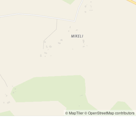
© MapTiler
© OpenStreetMap contributors