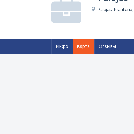
Palejas, Prauliena
Инфо
Карта
Отзывы