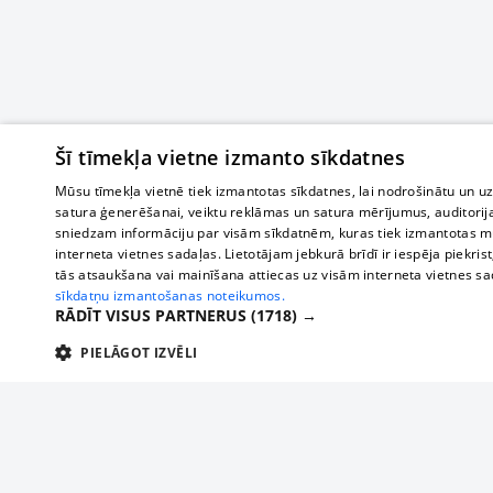
Šī tīmekļa vietne izmanto sīkdatnes
Mūsu tīmekļa vietnē tiek izmantotas sīkdatnes, lai nodrošinātu un u
satura ģenerēšanai, veiktu reklāmas un satura mērījumus, auditorij
sniedzam informāciju par visām sīkdatnēm, kuras tiek izmantotas mū
interneta vietnes sadaļas. Lietotājam jebkurā brīdī ir iespēja piekrist
tās atsaukšana vai mainīšana attiecas uz visām interneta vietnes s
sīkdatņu izmantošanas noteikumos.
RĀDĪT VISUS PARTNERUS
(1718) →
PIELĀGOT IZVĒLI
TEHNISKĀS/OBLIGĀTĀS
STATISTIKAS
M
Tehniskās/