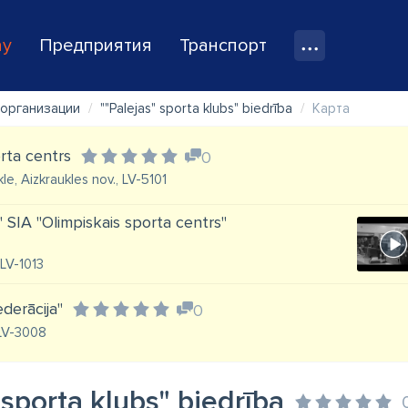
ay
Предприятия
Транспорт
организации
""Palejas" sporta klubs" biedrība
Карта
rta centrs
0
kle, Aizkraukles nov., LV-5101
" SIA "Olimpiskais sporta centrs"
 LV-1013
ederācija"
0
 LV-3008
 sporta klubs" biedrība