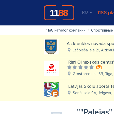
RU
1188 pl
1188 каталог компаний
Спортивные 
Aizkraukles novada spo
Lāčplēša iela 21, Aizkrau
"Rimi Olimpiskais centrs
1
Grostonas iela 6B, Rīga,
"Latvijas Skolu sporta f
Senču iela 9A, Jelgava,
""Palejas"