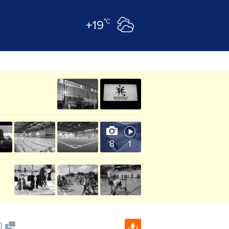
°C
+19
8
1
0