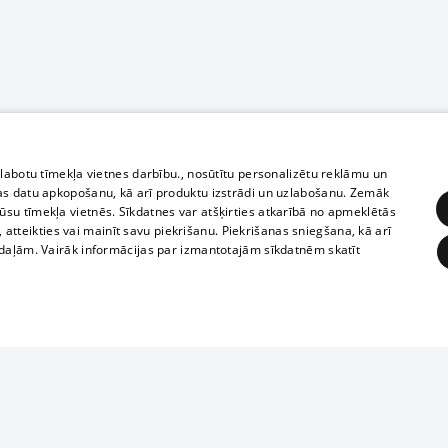
zlabotu tīmekļa vietnes darbību., nosūtītu personalizētu reklāmu un
as datu apkopošanu, kā arī produktu izstrādi un uzlabošanu. Zemāk
su tīmekļa vietnēs. Sīkdatnes var atšķirties atkarībā no apmeklētās
, atteikties vai mainīt savu piekrišanu. Piekrišanas sniegšana, kā arī
adaļām. Vairāk informācijas par izmantotajām sīkdatnēm skatīt
ĒRĶĒŠANA
FUNKCIONĀLĀS
NEKLASIFICĒTĀS
Полное или ч
obligātās
Statistikas
Mērķēšana
Funkcionālās
Neklasificētās