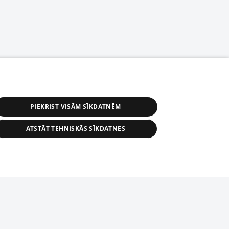
PIEKRIST VISĀM SĪKDATNĒM
ATSTĀT TEHNISKĀS SĪKDATNES
астичное распространение или