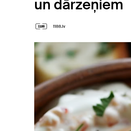
un dārzeņiem
1188.lv