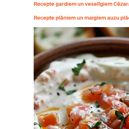
Recepte gardiem un veselīgiem Cēzara
Recepte plāniem un maigiem auzu pl