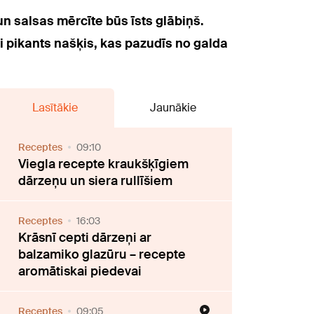
un salsas mērcīte būs īsts glābiņš.
i pikants našķis, kas pazudīs no galda
Lasītākie
Jaunākie
Receptes
09:10
Viegla recepte kraukšķīgiem
dārzeņu un siera rullīšiem
Receptes
16:03
Krāsnī cepti dārzeņi ar
balzamiko glazūru – recepte
aromātiskai piedevai
Receptes
09:05