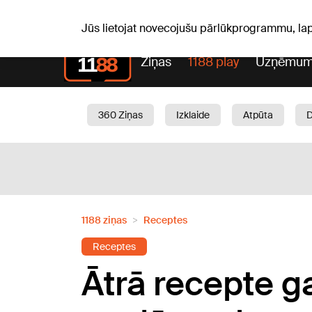
Pk, 07.08.2026.
+16
°C
Alfrēds, Fredis, Madars
Jūs lietojat novecojušu pārlūkprogrammu, la
Ziņas
1188 play
Uzņēmum
360 Ziņas
Izklaide
Atpūta
Aktuāli
Satiksme
Skaistumam
1188 ziņas
Receptes
Receptes
Ātrā recepte g