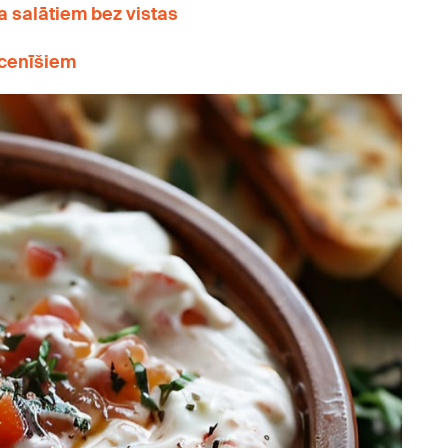
 salātiem bez vistas
ācenīšiem