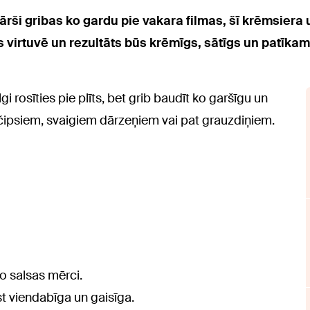
ārši gribas ko gardu pie vakara filmas, šī krēmsiera 
 virtuvē un rezultāts būs krēmīgs, sātīgs un patīkam
lgi rosīties pie plīts, bet grib baudīt ko garšīgu un
jas čipsiem, svaigiem dārzeņiem vai pat grauzdiņiem.
no salsas mērci.
st viendabīga un gaisīga.