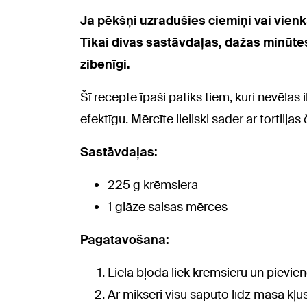
Ja pēkšņi uzradušies ciemiņi vai vienk
Tikai divas sastāvdaļas, dažas minūtes
zibenīgi.
Šī recepte īpaši patiks tiem, kuri nevēlas i
efektīgu. Mērcīte lieliski sader ar tortil
Sastāvdaļas:
225 g krēmsiera
1 glāze salsas mērces
Pagatavošana:
Lielā bļodā liek krēmsieru un pievie
Ar mikseri visu saputo līdz masa kļū