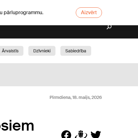
ūsu pārluprogrammu.
Aizvērt
Ārvalstīs
Dzīvnieki
Sabiedrība
Dārzs
Pirmdiena, 18. maijs, 2026
ipsiem