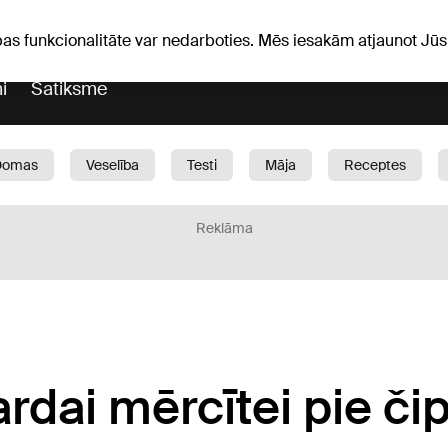
Laika ziņas
Horoskopi
pas funkcionalitāte var nedarboties. Mēs iesakām atjaunot J
i
Satiksme
Domas
Veselība
Testi
Māja
Receptes
Bērni
Auto
1188 play
Sports
Bizness
Reklāma
ardai mērcītei pie č