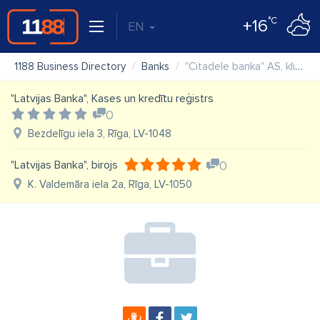
°C
+16
EN
1188 Business Directory
Banks
"Citadele banka" AS, klientu apkalpošanas centrs "Domina"
"Latvijas Banka", Kases un kredītu reģistrs
0
Bezdelīgu iela 3, Rīga, LV-1048
"Latvijas Banka", birojs
0
K. Valdemāra iela 2a, Rīga, LV-1050