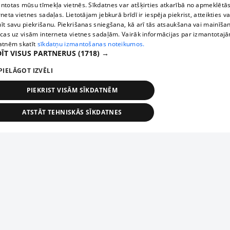
ntotas mūsu tīmekļa vietnēs. Sīkdatnes var atšķirties atkarībā no apmeklētā
rneta vietnes sadaļas. Lietotājam jebkurā brīdī ir iespēja piekrist, atteikties va
īt savu piekrišanu. Piekrišanas sniegšana, kā arī tās atsaukšana vai mainīša
ecas uz visām interneta vietnes sadaļām. Vairāk informācijas par izmantotaj
atnēm skatīt
sīkdatņu izmantošanas noteikumos.
ĪT VISUS PARTNERUS
(1718) →
PIELĀGOT IZVĒLI
PIEKRIST VISĀM SĪKDATNĒM
ATSTĀT TEHNISKĀS SĪKDATNES
TEHNISKĀS/OBLIGĀTĀS
STATISTIKAS
MĒRĶĒŠANA
FUNKCIONĀLĀS
NEKLASIFICĒTĀS
ehniskās/obligātās
Statistikas
Mērķēšana
Funkcionālās
Neklasificēt
niskās/obligātās sīkdatnes nepieciešamas, lai lietotājs varētu brīvi apmeklēt un pārlūk
Add your company
ekļa vietni un izmantot tās piedāvātās iespējas. Bez šīm sīkdatnēm tīmekļa vietne neva