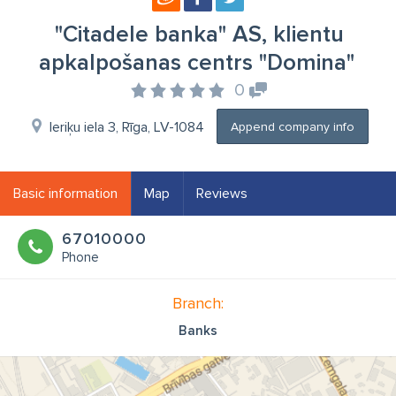
"Citadele banka" AS, klientu
apkalpošanas centrs "Domina"
0
Ieriķu iela 3, Rīga, LV-1084
Append company info
Basic information
Map
Reviews
67010000
Phone
Branch:
Banks