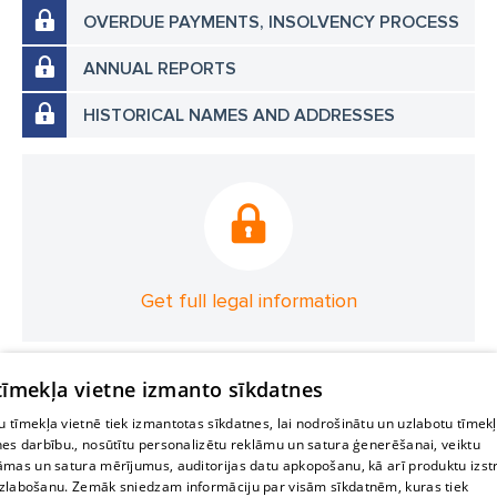
OVERDUE PAYMENTS, INSOLVENCY PROCESS
ANNUAL REPORTS
HISTORICAL NAMES AND ADDRESSES
Get full legal information
 tīmekļa vietne izmanto sīkdatnes
 tīmekļa vietnē tiek izmantotas sīkdatnes, lai nodrošinātu un uzlabotu tīmek
nes darbību., nosūtītu personalizētu reklāmu un satura ģenerēšanai, veiktu
āmas un satura mērījumus, auditorijas datu apkopošanu, kā arī produktu izst
zlabošanu. Zemāk sniedzam informāciju par visām sīkdatnēm, kuras tiek