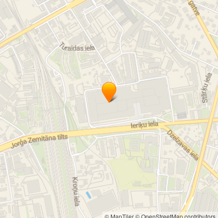
© MapTiler
© OpenStreetMap contributors