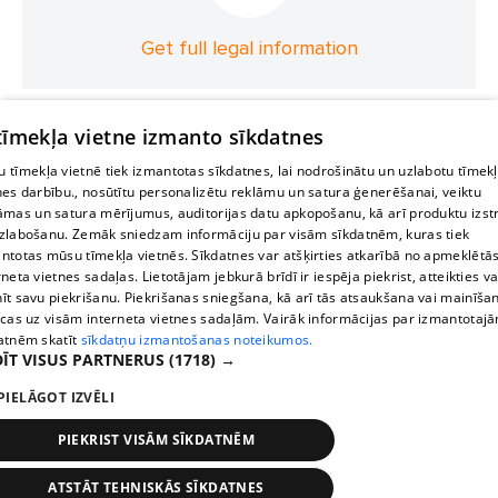
Get full legal information
 tīmekļa vietne izmanto sīkdatnes
 tīmekļa vietnē tiek izmantotas sīkdatnes, lai nodrošinātu un uzlabotu tīmek
nes darbību., nosūtītu personalizētu reklāmu un satura ģenerēšanai, veiktu
āmas un satura mērījumus, auditorijas datu apkopošanu, kā arī produktu izst
zlabošanu. Zemāk sniedzam informāciju par visām sīkdatnēm, kuras tiek
ntotas mūsu tīmekļa vietnēs. Sīkdatnes var atšķirties atkarībā no apmeklētā
rneta vietnes sadaļas. Lietotājam jebkurā brīdī ir iespēja piekrist, atteikties va
īt savu piekrišanu. Piekrišanas sniegšana, kā arī tās atsaukšana vai mainīša
ecas uz visām interneta vietnes sadaļām. Vairāk informācijas par izmantotaj
atnēm skatīt
sīkdatņu izmantošanas noteikumos.
ĪT VISUS PARTNERUS
(1718) →
PIELĀGOT IZVĒLI
PIEKRIST VISĀM SĪKDATNĒM
ATSTĀT TEHNISKĀS SĪKDATNES