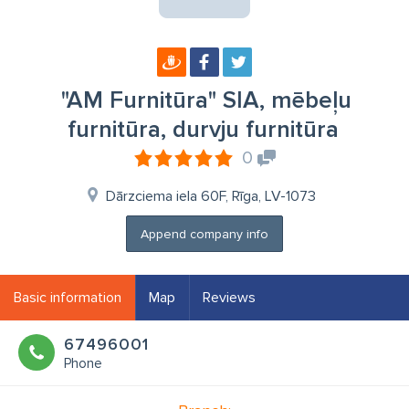
"AM Furnitūra" SIA, mēbeļu
furnitūra, durvju furnitūra
0
Dārzciema iela 60F, Rīga, LV-1073
Append company info
Basic information
Map
Reviews
67496001
Phone