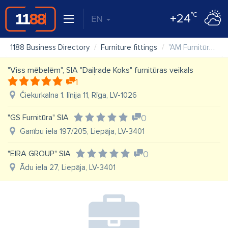
°C
+24
EN
1188 Business Directory
Furniture fittings
"AM Furnitūra" SIA, mēbeļu furnitūra, durvju furnitūra
"Viss mēbelēm", SIA "Daiļrade Koks" furnitūras veikals
1
Čiekurkalna 1. līnija 11, Rīga, LV-1026
"GS Furnitūra" SIA
0
Ganību iela 197/205, Liepāja, LV-3401
"EIRA GROUP" SIA
0
Ādu iela 27, Liepāja, LV-3401