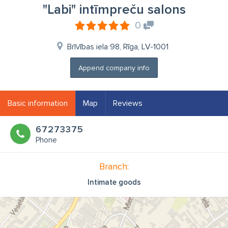
"Labi" intīmpreču salons
0
Brīvības iela 98, Rīga, LV-1001
Append company info
Basic information
Map
Reviews
67273375
Phone
Branch:
Intimate goods