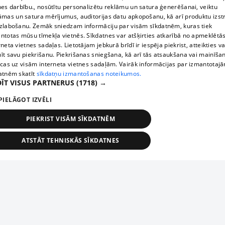
nes darbību., nosūtītu personalizētu reklāmu un satura ģenerēšanai, veiktu
āmas un satura mērījumus, auditorijas datu apkopošanu, kā arī produktu izst
zlabošanu. Zemāk sniedzam informāciju par visām sīkdatnēm, kuras tiek
ntotas mūsu tīmekļa vietnēs. Sīkdatnes var atšķirties atkarībā no apmeklētā
rneta vietnes sadaļas. Lietotājam jebkurā brīdī ir iespēja piekrist, atteikties va
īt savu piekrišanu. Piekrišanas sniegšana, kā arī tās atsaukšana vai mainīša
ecas uz visām interneta vietnes sadaļām. Vairāk informācijas par izmantotaj
atnēm skatīt
sīkdatņu izmantošanas noteikumos.
ĪT VISUS PARTNERUS
(1718) →
PIELĀGOT IZVĒLI
PIEKRIST VISĀM SĪKDATNĒM
ATSTĀT TEHNISKĀS SĪKDATNES
TEHNISKĀS/OBLIGĀTĀS
STATISTIKAS
MĒRĶĒŠANA
FUNKCIONĀLĀS
NEKLASIFICĒTĀS