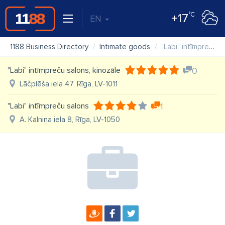
°C
+17
EN
1188 Business Directory
Intimate goods
"Labi" intīmpreču salons
"Labi" intīmpreču salons, kinozāle
0
Lāčplēša iela 47, Rīga, LV-1011
"Labi" intīmpreču salons
1
A. Kalniņa iela 8, Rīga, LV-1050