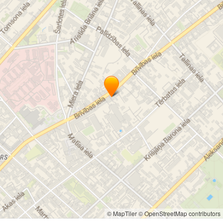
© MapTiler
© OpenStreetMap contributors