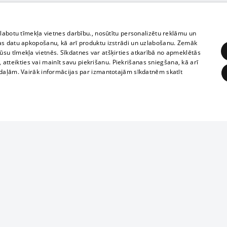
zlabotu tīmekļa vietnes darbību., nosūtītu personalizētu reklāmu un
as datu apkopošanu, kā arī produktu izstrādi un uzlabošanu. Zemāk
su tīmekļa vietnēs. Sīkdatnes var atšķirties atkarībā no apmeklētās
, atteikties vai mainīt savu piekrišanu. Piekrišanas sniegšana, kā arī
adaļām. Vairāk informācijas par izmantotajām sīkdatnēm skatīt
ĒRĶĒŠANA
FUNKCIONĀLĀS
NEKLASIFICĒTĀS
Reproduction, o
obligātās
Statistikas
Mērķēšana
Funkcionālās
Neklasificētās
parts or the i
parts of informa
eklēt un pārlūkot tīmekļa vietni un izmantot tās piedāvātās iespējas. Bez šīm sīkdatnēm 
Also automatic
ies
In the cinemas
of any materia
rains,
TV program
strictly forbid
ksts
tional schedules
website.
Contract rules