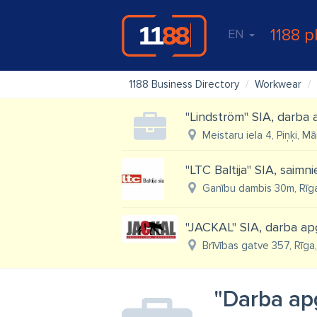
1188 p
EN
1188 Business Directory
Workwear
"Lindström" SIA, darba
Meistaru iela 4, Piņķi, 
"LTC Baltija" SIA, saimn
Ganību dambis 30m, Rīg
''JACKAL'' SIA, darba ap
Brīvības gatve 357, Rīga
"Darba ap