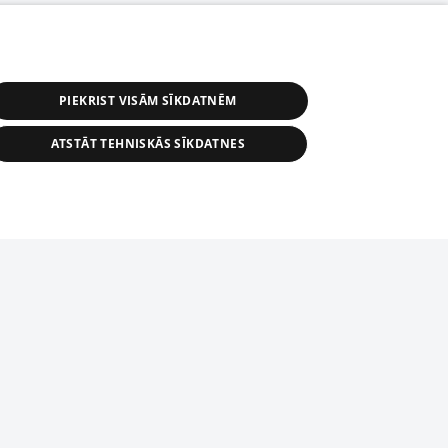
PIEKRIST VISĀM SĪKDATNĒM
ATSTĀT TEHNISKĀS SĪKDATNES
r distribution of 1188 database, its
nformation contained in the database, or
tion in any form is strictly prohibited.
tīmekļa vietne nevarēs pilnvērtīgi darboties un sniegt
 download is prohibited. Reproduction
l published on the website 1188 is
den without the editorial license of 1188