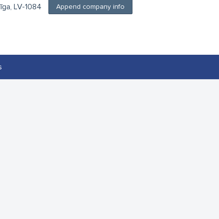
Rīga, LV-1084
Append company info
s