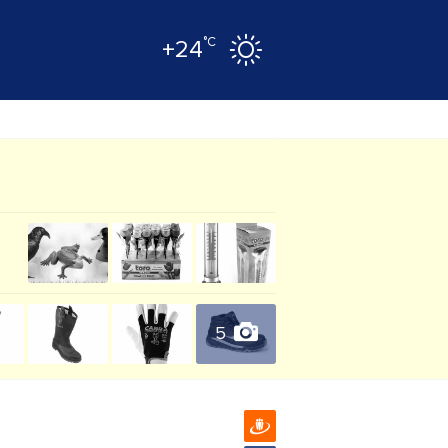
°C
+24
5