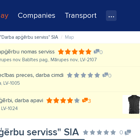
lay
Companies
Transport
"Darba apģērbu serviss" SIA
Map
 apģērbu nomas serviss
0
Mārupes nov. Babītes pag., Mārupes nov., LV-2107
iecības preces, darba cimdi
0
a, LV-1005
ģērbi, darba apavi
3
, LV-1024
ģērbu serviss" SIA
0