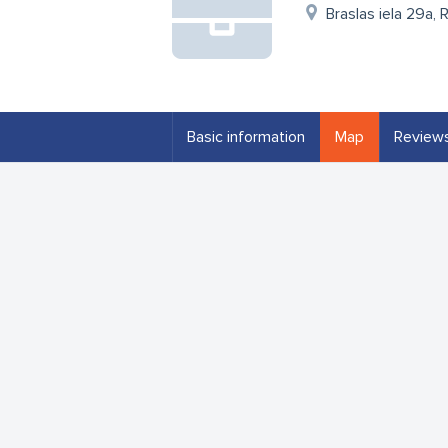
Braslas iela 29a, 
Basic information
Map
Review