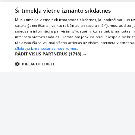
Šī tīmekļa vietne izmanto sīkdatnes
Mūsu tīmekļa vietnē tiek izmantotas sīkdatnes, lai nodrošinātu un u
satura ģenerēšanai, veiktu reklāmas un satura mērījumus, auditorij
sniedzam informāciju par visām sīkdatnēm, kuras tiek izmantotas mū
interneta vietnes sadaļas. Lietotājam jebkurā brīdī ir iespēja piekrist
tās atsaukšana vai mainīšana attiecas uz visām interneta vietnes s
sīkdatņu izmantošanas noteikumos.
RĀDĪT VISUS PARTNERUS
(1718) →
PIELĀGOT IZVĒLI
TEHNISKĀS/OBLIGĀTĀS
STATISTIKAS
M
Tehniskās/
Tehniskās/obligātās sīkdatnes nepieciešamas, lai lietotājs varētu brīvi apm
lietotājam nepieciešamo informāciju.
About us
Compan
Nodrošinātājs
/
Darbības
Advertisement
Buses, t
Nosaukums
Apra
Domēns
ilgums
interna
For business