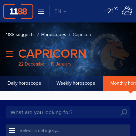
°C
+21
EN
1188 suggests
Horoscopes
Capricorn
CAPRICORN
22 December - 19 January
Daily horoscope
Weekly horoscope
Monthly ho