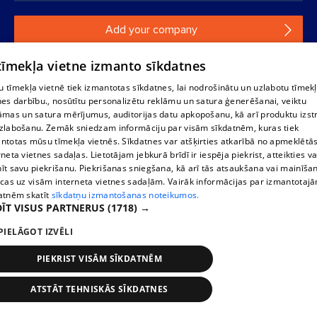
Add your company
If your company is not in our database, please fill in a
 tīmekļa vietne izmanto sīkdatnes
simple form.
 tīmekļa vietnē tiek izmantotas sīkdatnes, lai nodrošinātu un uzlabotu tīmek
nes darbību., nosūtītu personalizētu reklāmu un satura ģenerēšanai, veiktu
āmas un satura mērījumus, auditorijas datu apkopošanu, kā arī produktu izst
Reproduction, or distribution of 1188 database, its parts or the
zlabošanu. Zemāk sniedzam informāciju par visām sīkdatnēm, kuras tiek
information contained in the database, or parts of information in
ntotas mūsu tīmekļa vietnēs. Sīkdatnes var atšķirties atkarībā no apmeklētā
any form is strictly prohibited. Also automatic download is
rneta vietnes sadaļas. Lietotājam jebkurā brīdī ir iespēja piekrist, atteikties va
prohibited. Reproduction of any material published on the
īt savu piekrišanu. Piekrišanas sniegšana, kā arī tās atsaukšana vai mainīša
website 1188 is strictly forbidden without the editorial license of
ecas uz visām interneta vietnes sadaļām. Vairāk informācijas par izmantotaj
1188 website.
atnēm skatīt
sīkdatņu izmantošanas noteikumos.
ĪT VISUS PARTNERUS
(1718) →
Vortal assistance service: e-mail -
info@1188.lv
PIELĀGOT IZVĒLI
Elaborated
SIA Helio Media
2004-2026
PIEKRIST VISĀM SĪKDATNĒM
ATSTĀT TEHNISKĀS SĪKDATNES