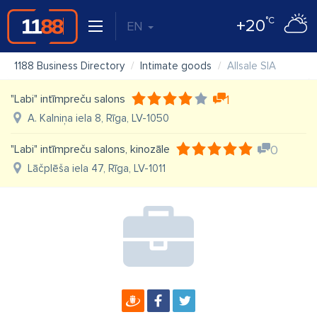
°C
+20
EN
1188 Business Directory
Intimate goods
Allsale SIA
"Labi" intīmpreču salons
1
A. Kalniņa iela 8, Rīga, LV-1050
"Labi" intīmpreču salons, kinozāle
0
Lāčplēša iela 47, Rīga, LV-1011