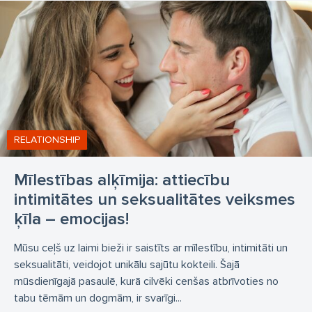
RELATIONSHIP
Mīlestības alķīmija: attiecību
intimitātes un seksualitātes veiksmes
ķīla – emocijas!
Mūsu ceļš uz laimi bieži ir saistīts ar mīlestību, intimitāti un
seksualitāti, veidojot unikālu sajūtu kokteili. Šajā
mūsdienīgajā pasaulē, kurā cilvēki cenšas atbrīvoties no
tabu tēmām un dogmām, ir svarīgi...