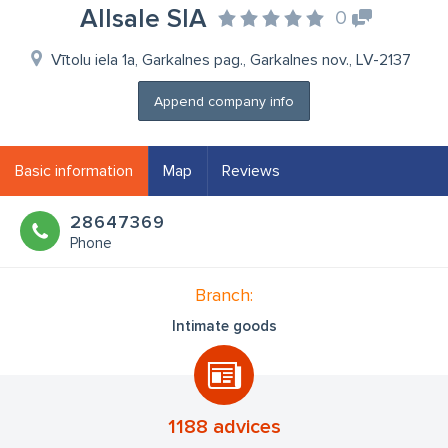
Allsale SIA
0
Vītolu iela 1a, Garkalnes pag., Garkalnes nov., LV-2137
Append company info
Basic information
Map
Reviews
28647369
Phone
Branch:
Intimate goods
1188 advices