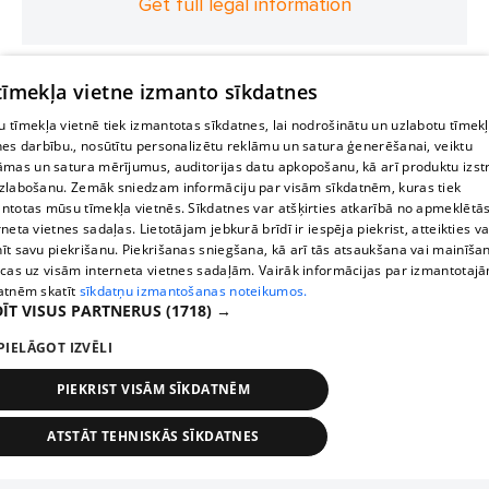
Get full legal information
 tīmekļa vietne izmanto sīkdatnes
 tīmekļa vietnē tiek izmantotas sīkdatnes, lai nodrošinātu un uzlabotu tīmek
nes darbību., nosūtītu personalizētu reklāmu un satura ģenerēšanai, veiktu
āmas un satura mērījumus, auditorijas datu apkopošanu, kā arī produktu izst
zlabošanu. Zemāk sniedzam informāciju par visām sīkdatnēm, kuras tiek
ntotas mūsu tīmekļa vietnēs. Sīkdatnes var atšķirties atkarībā no apmeklētā
rneta vietnes sadaļas. Lietotājam jebkurā brīdī ir iespēja piekrist, atteikties va
īt savu piekrišanu. Piekrišanas sniegšana, kā arī tās atsaukšana vai mainīša
ecas uz visām interneta vietnes sadaļām. Vairāk informācijas par izmantotaj
atnēm skatīt
sīkdatņu izmantošanas noteikumos.
ĪT VISUS PARTNERUS
(1718) →
PIELĀGOT IZVĒLI
PIEKRIST VISĀM SĪKDATNĒM
ATSTĀT TEHNISKĀS SĪKDATNES
TEHNISKĀS/OBLIGĀTĀS
STATISTIKAS
MĒRĶĒŠANA