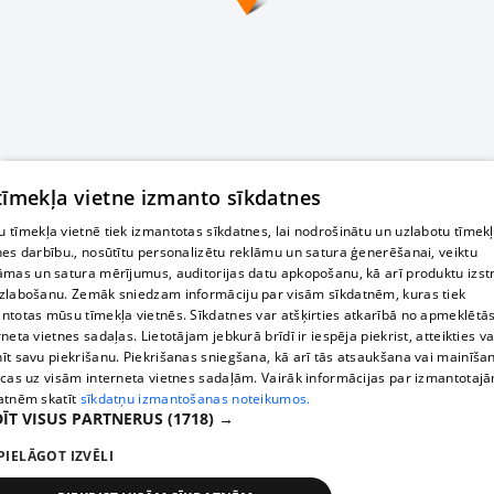
 tīmekļa vietne izmanto sīkdatnes
 tīmekļa vietnē tiek izmantotas sīkdatnes, lai nodrošinātu un uzlabotu tīmek
nes darbību., nosūtītu personalizētu reklāmu un satura ģenerēšanai, veiktu
āmas un satura mērījumus, auditorijas datu apkopošanu, kā arī produktu izst
zlabošanu. Zemāk sniedzam informāciju par visām sīkdatnēm, kuras tiek
ntotas mūsu tīmekļa vietnēs. Sīkdatnes var atšķirties atkarībā no apmeklētā
rneta vietnes sadaļas. Lietotājam jebkurā brīdī ir iespēja piekrist, atteikties va
īt savu piekrišanu. Piekrišanas sniegšana, kā arī tās atsaukšana vai mainīša
ecas uz visām interneta vietnes sadaļām. Vairāk informācijas par izmantotaj
atnēm skatīt
sīkdatņu izmantošanas noteikumos.
ĪT VISUS PARTNERUS
(1718) →
PIELĀGOT IZVĒLI