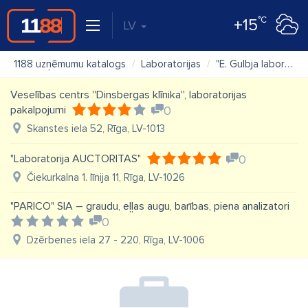
°C
+15
LV
1188 uzņēmumu katalogs
Laboratorijas
"E. Gulbja laboratorija" SIA, Aizputes pieņemšanas punkts
Veselības centrs ''Dinsbergas klīnika'', laboratorijas
pakalpojumi
0
Skanstes iela 52, Rīga, LV-1013
"Laboratorija AUCTORITAS"
0
Čiekurkalna 1. līnija 11, Rīga, LV-1026
"PARICO" SIA – graudu, eļļas augu, barības, piena analizatori
0
Dzērbenes iela 27 - 220, Rīga, LV-1006