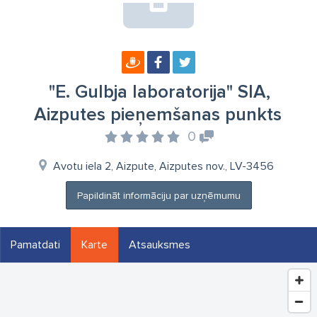
"E. Gulbja laboratorija" SIA,
Aizputes pieņemšanas punkts
0
Avotu iela 2, Aizpute, Aizputes nov., LV-3456
Papildināt informāciju par uzņēmumu
Pamatdati
Karte
Atsauksmes