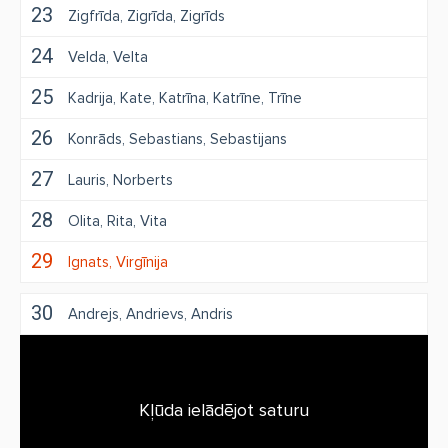
23
Zigfrīda
Zigrīda
Zigrīds
24
Velda
Velta
25
Kadrija
Kate
Katrīna
Katrīne
Trīne
26
Konrāds
Sebastians
Sebastijans
27
Lauris
Norberts
28
Olita
Rita
Vita
29
Ignats
Virgīnija
30
Andrejs
Andrievs
Andris
Kļūda ielādējot saturu