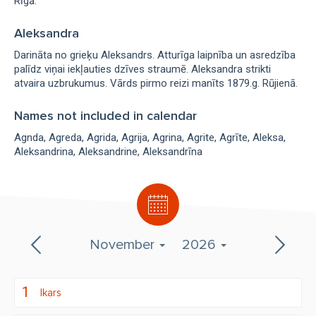
Rīgā.
Aleksandra
Darināta no grieķu Aleksandrs. Atturīga laipnība un asredzība
palīdz viņai iekļauties dzīves straumē. Aleksandra strikti
atvaira uzbrukumus. Vārds pirmo reizi manīts 1879.g. Rūjienā.
Names not included in calendar
Agnda
Agreda
Agrida
Agrija
Agrina
Agrite
Agrīte
Aleksa
Aleksandrina
Aleksandrine
Aleksandrīna
November
2026
1
Ikars