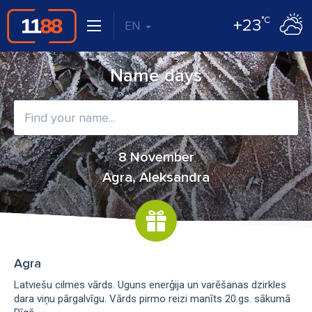
°C
+23
EN
Name days
8 November
Agra, Aleksandra
Agra
Latviešu cilmes vārds. Uguns enerģija un varēšanas dzirkles
dara viņu pārgalvīgu. Vārds pirmo reizi manīts 20.gs. sākumā