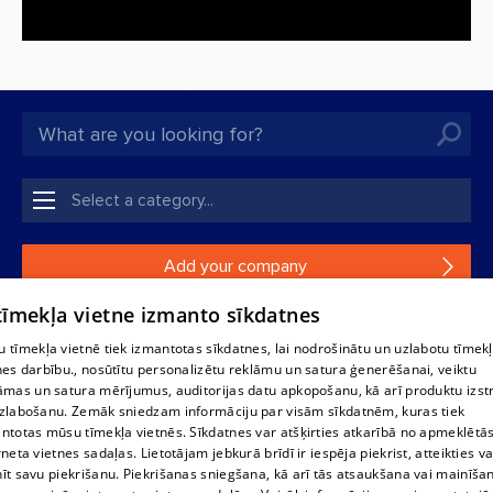
Add your company
 tīmekļa vietne izmanto sīkdatnes
If your company is not in our database, please fill in a
simple form.
 tīmekļa vietnē tiek izmantotas sīkdatnes, lai nodrošinātu un uzlabotu tīmek
nes darbību., nosūtītu personalizētu reklāmu un satura ģenerēšanai, veiktu
āmas un satura mērījumus, auditorijas datu apkopošanu, kā arī produktu izst
Reproduction, or distribution of 1188 database, its parts or the
zlabošanu. Zemāk sniedzam informāciju par visām sīkdatnēm, kuras tiek
information contained in the database, or parts of information in
ntotas mūsu tīmekļa vietnēs. Sīkdatnes var atšķirties atkarībā no apmeklētā
any form is strictly prohibited. Also automatic download is
rneta vietnes sadaļas. Lietotājam jebkurā brīdī ir iespēja piekrist, atteikties va
prohibited. Reproduction of any material published on the
īt savu piekrišanu. Piekrišanas sniegšana, kā arī tās atsaukšana vai mainīša
website 1188 is strictly forbidden without the editorial license of