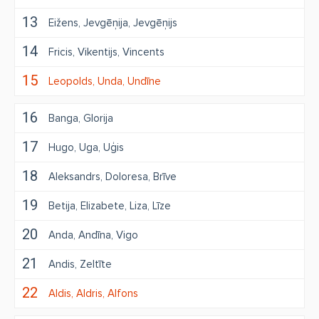
13
Eižens
Jevgēņija
Jevgēņijs
14
Fricis
Vikentijs
Vincents
15
Leopolds
Unda
Undīne
16
Banga
Glorija
17
Hugo
Uga
Uģis
18
Aleksandrs
Doloresa
Brīve
19
Betija
Elizabete
Liza
Līze
20
Anda
Andīna
Vigo
21
Andis
Zeltīte
22
Aldis
Aldris
Alfons