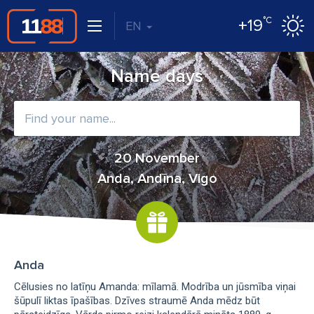
°C
+19
EN
Name days
20 November
Anda, Andīna, Vigo
Anda
Cēlusies no latīņu Amanda: mīlamā. Modrība un jūsmība viņai
šūpulī liktas īpašības. Dzīves straumē Anda mēdz būt