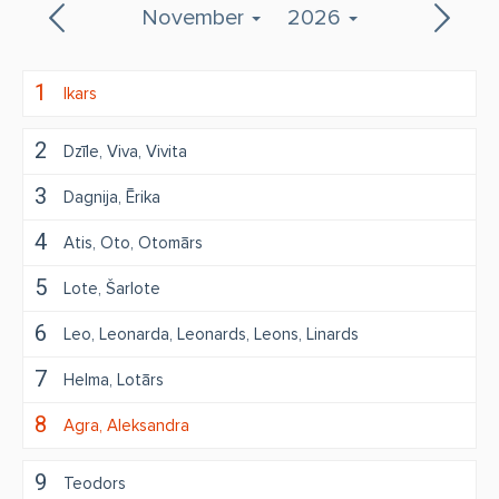
November
2026
1
Ikars
2
Dzīle
Viva
Vivita
3
Dagnija
Ērika
4
Atis
Oto
Otomārs
5
Lote
Šarlote
6
Leo
Leonarda
Leonards
Leons
Linards
7
Helma
Lotārs
8
Agra
Aleksandra
9
Teodors