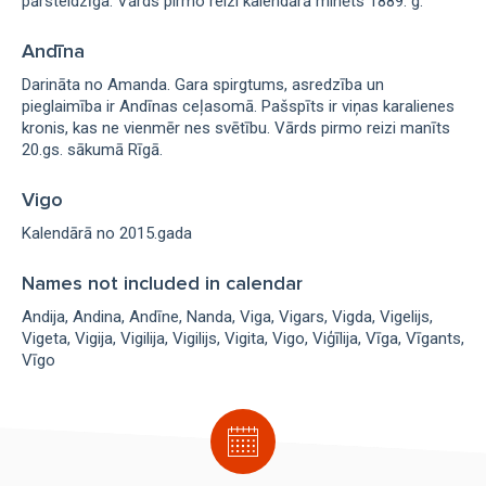
pārsteidzīga. Vārds pirmo reizi kalendārā minēts 1889. g.
Andīna
Darināta no Amanda. Gara spirgtums, asredzība un
pieglaimība ir Andīnas ceļasomā. Pašspīts ir viņas karalienes
kronis, kas ne vienmēr nes svētību. Vārds pirmo reizi manīts
20.gs. sākumā Rīgā.
Vigo
Kalendārā no 2015.gada
Names not included in calendar
Andija
Andina
Andīne
Nanda
Viga
Vigars
Vigda
Vigelijs
Vigeta
Vigija
Vigilija
Vigilijs
Vigita
Vigo
Viģīlija
Vīga
Vīgants
Vīgo