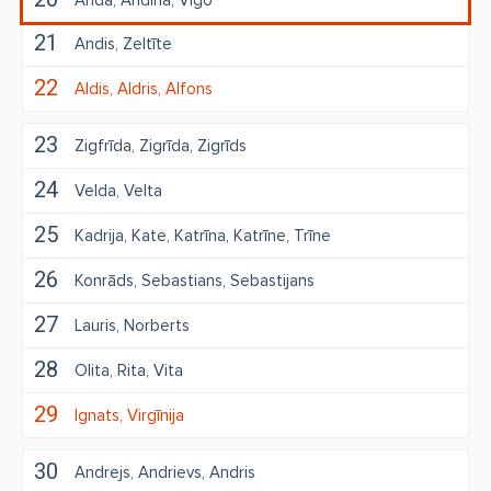
Anda
Andīna
Vigo
21
Andis
Zeltīte
22
Aldis
Aldris
Alfons
23
Zigfrīda
Zigrīda
Zigrīds
24
Velda
Velta
25
Kadrija
Kate
Katrīna
Katrīne
Trīne
26
Konrāds
Sebastians
Sebastijans
27
Lauris
Norberts
28
Olita
Rita
Vita
29
Ignats
Virgīnija
30
Andrejs
Andrievs
Andris