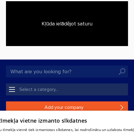
Kļūda ielādējot saturu
Add your company
 tīmekļa vietne izmanto sīkdatnes
If your company is not in our database, please fill in a
simple form.
 tīmekļa vietnē tiek izmantotas sīkdatnes, lai nodrošinātu un uzlabotu tīmek