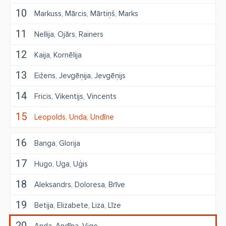
10
Markuss
Mārcis
Mārtiņš
Marks
11
Nellija
Ojārs
Rainers
12
Kaija
Kornēlija
13
Eižens
Jevgēņija
Jevgēņijs
14
Fricis
Vikentijs
Vincents
15
Leopolds
Unda
Undīne
16
Banga
Glorija
17
Hugo
Uga
Uģis
18
Aleksandrs
Doloresa
Brīve
19
Betija
Elizabete
Liza
Līze
20