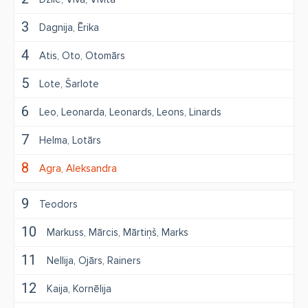
3
Dagnija
Ērika
4
Atis
Oto
Otomārs
5
Lote
Šarlote
6
Leo
Leonarda
Leonards
Leons
Linards
7
Helma
Lotārs
8
Agra
Aleksandra
9
Teodors
10
Markuss
Mārcis
Mārtiņš
Marks
11
Nellija
Ojārs
Rainers
12
Kaija
Kornēlija