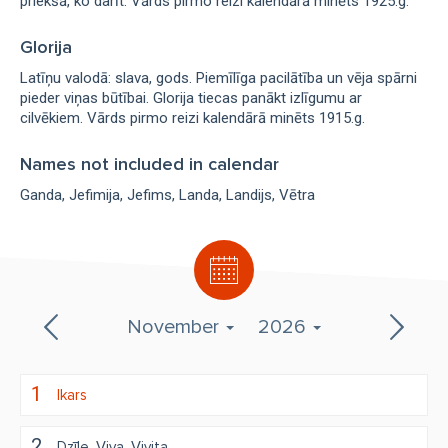
priekšā, ko darīt. Vārds pirmo reizi kalendārā minēts 1925.g.
Glorija
Latīņu valodā: slava, gods. Piemīlīga pacilātība un vēja spārni
pieder viņas būtībai. Glorija tiecas panākt izlīgumu ar
cilvēkiem. Vārds pirmo reizi kalendārā minēts 1915.g.
Names not included in calendar
Ganda
Jefimija
Jefims
Landa
Landijs
Vētra
November
2026
1
Ikars
2
Dzīle
Viva
Vivita