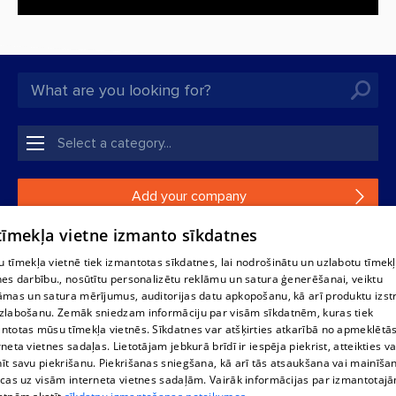
Add your company
 tīmekļa vietne izmanto sīkdatnes
If your company is not in our database, please fill in a
simple form.
 tīmekļa vietnē tiek izmantotas sīkdatnes, lai nodrošinātu un uzlabotu tīmek
nes darbību., nosūtītu personalizētu reklāmu un satura ģenerēšanai, veiktu
āmas un satura mērījumus, auditorijas datu apkopošanu, kā arī produktu izst
Reproduction, or distribution of 1188 database, its parts or the
zlabošanu. Zemāk sniedzam informāciju par visām sīkdatnēm, kuras tiek
information contained in the database, or parts of information in
ntotas mūsu tīmekļa vietnēs. Sīkdatnes var atšķirties atkarībā no apmeklētā
any form is strictly prohibited. Also automatic download is
rneta vietnes sadaļas. Lietotājam jebkurā brīdī ir iespēja piekrist, atteikties va
prohibited. Reproduction of any material published on the
īt savu piekrišanu. Piekrišanas sniegšana, kā arī tās atsaukšana vai mainīša
website 1188 is strictly forbidden without the editorial license of
ecas uz visām interneta vietnes sadaļām. Vairāk informācijas par izmantotaj
1188 website.