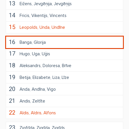
13
Eižens
Jevgēņija
Jevgēņijs
14
Fricis
Vikentijs
Vincents
15
Leopolds
Unda
Undīne
16
Banga
Glorija
17
Hugo
Uga
Uģis
18
Aleksandrs
Doloresa
Brīve
19
Betija
Elizabete
Liza
Līze
20
Anda
Andīna
Vigo
21
Andis
Zeltīte
22
Aldis
Aldris
Alfons
23
Zigfrīda
Zigrīda
Zigrīds