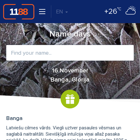
°C
+26
EN
Name days
16 November
Banga, Glorija
Banga
Latviešu cilmes vārds. Viegli uztver pasaules vēsmas un
saglabā naitralitāti. Sievišķīgā intuīcija viņai allaž pasaka