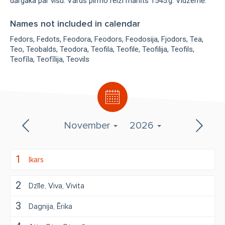
dārgāka par visu. Vārds pirmo reizi manīts 1545.g. Vidzemē.
Names not included in calendar
Fedors
Fedots
Feodora
Feodors
Feodosija
Fjodors
Tea
Teo
Teobalds
Teodora
Teofila
Teofile
Teofilija
Teofils
Teofīla
Teofīlija
Teovils
November
2026
1
Ikars
2
Dzīle
Viva
Vivita
3
Dagnija
Ērika