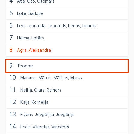
4
Atis
Oto
Otomārs
5
Lote
Šarlote
6
Leo
Leonarda
Leonards
Leons
Linards
7
Helma
Lotārs
8
Agra
Aleksandra
9
Teodors
10
Markuss
Mārcis
Mārtiņš
Marks
11
Nellija
Ojārs
Rainers
12
Kaija
Kornēlija
13
Eižens
Jevgēņija
Jevgēņijs
14
Fricis
Vikentijs
Vincents