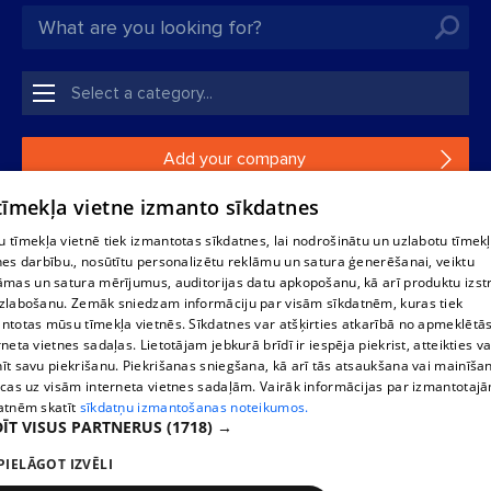
Add your company
 tīmekļa vietne izmanto sīkdatnes
If your company is not in our database, please fill in a
simple form.
 tīmekļa vietnē tiek izmantotas sīkdatnes, lai nodrošinātu un uzlabotu tīmek
nes darbību., nosūtītu personalizētu reklāmu un satura ģenerēšanai, veiktu
āmas un satura mērījumus, auditorijas datu apkopošanu, kā arī produktu izst
Reproduction, or distribution of 1188 database, its parts or the
zlabošanu. Zemāk sniedzam informāciju par visām sīkdatnēm, kuras tiek
information contained in the database, or parts of information in
ntotas mūsu tīmekļa vietnēs. Sīkdatnes var atšķirties atkarībā no apmeklētā
any form is strictly prohibited. Also automatic download is
rneta vietnes sadaļas. Lietotājam jebkurā brīdī ir iespēja piekrist, atteikties va
prohibited. Reproduction of any material published on the
īt savu piekrišanu. Piekrišanas sniegšana, kā arī tās atsaukšana vai mainīša
website 1188 is strictly forbidden without the editorial license of
ecas uz visām interneta vietnes sadaļām. Vairāk informācijas par izmantotaj
1188 website.
atnēm skatīt
sīkdatņu izmantošanas noteikumos.
ĪT VISUS PARTNERUS
(1718) →
PIELĀGOT IZVĒLI
Vortal assistance service: e-mail -
info@1188.lv
Elaborated
SIA Helio Media
2004-2026