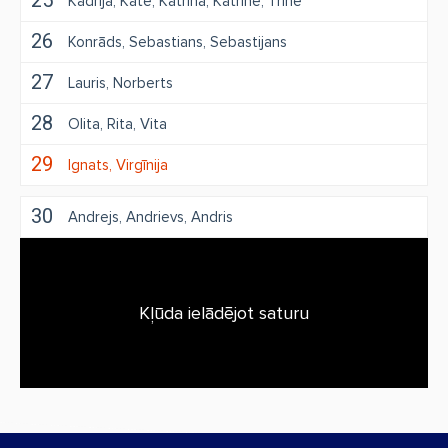
25
Kadrija
Kate
Katrīna
Katrīne
Trīne
26
Konrāds
Sebastians
Sebastijans
27
Lauris
Norberts
28
Olita
Rita
Vita
29
Ignats
Virgīnija
30
Andrejs
Andrievs
Andris
Kļūda ielādējot saturu