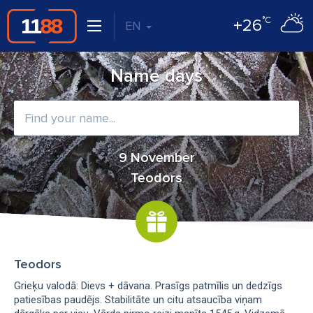
°C
+26
EN
Name days
9 November
Teodors
Teodors
Grieķu valodā: Dievs + dāvana. Prasīgs patmīlis un dedzīgs
patiesības paudējs. Stabilitāte un citu atsaucība viņam