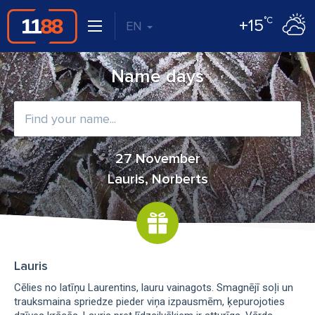
°C
+15
EN
Name days
27 November
Lauris, Norberts
Lauris
Cēlies no latīņu Laurentins, lauru vainagots. Smagnējī soļi un
trauksmaina spriedze pieder viņa izpausmēm, ķepurojoties