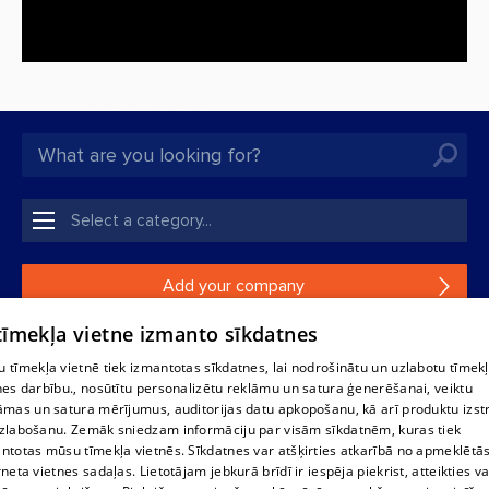
Add your company
 tīmekļa vietne izmanto sīkdatnes
If your company is not in our database, please fill in a
simple form.
 tīmekļa vietnē tiek izmantotas sīkdatnes, lai nodrošinātu un uzlabotu tīmek
nes darbību., nosūtītu personalizētu reklāmu un satura ģenerēšanai, veiktu
āmas un satura mērījumus, auditorijas datu apkopošanu, kā arī produktu izst
Reproduction, or distribution of 1188 database, its parts or the
zlabošanu. Zemāk sniedzam informāciju par visām sīkdatnēm, kuras tiek
information contained in the database, or parts of information in
ntotas mūsu tīmekļa vietnēs. Sīkdatnes var atšķirties atkarībā no apmeklētā
any form is strictly prohibited. Also automatic download is
rneta vietnes sadaļas. Lietotājam jebkurā brīdī ir iespēja piekrist, atteikties va
prohibited. Reproduction of any material published on the