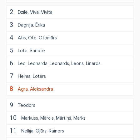
2
Dzīle
Viva
Vivita
3
Dagnija
Ērika
4
Atis
Oto
Otomārs
5
Lote
Šarlote
6
Leo
Leonarda
Leonards
Leons
Linards
7
Helma
Lotārs
8
Agra
Aleksandra
9
Teodors
10
Markuss
Mārcis
Mārtiņš
Marks
11
Nellija
Ojārs
Rainers