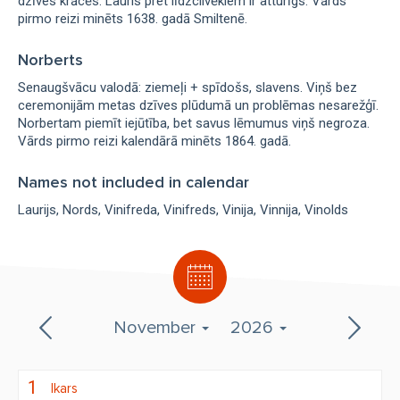
dzīves krācēs. Lauris pret līdzcilvēkiem ir atturīgs. Vārds
pirmo reizi minēts 1638. gadā Smiltenē.
Norberts
Senaugšvācu valodā: ziemeļi + spīdošs, slavens. Viņš bez
ceremonijām metas dzīves plūdumā un problēmas nesarežģī.
Norbertam piemīt iejūtība, bet savus lēmumus viņš negroza.
Vārds pirmo reizi kalendārā minēts 1864. gadā.
Names not included in calendar
Laurijs
Nords
Vinifreda
Vinifreds
Vinija
Vinnija
Vinolds
November
2026
1
Ikars