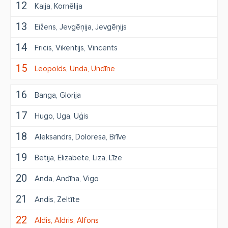
12
Kaija
Kornēlija
13
Eižens
Jevgēņija
Jevgēņijs
14
Fricis
Vikentijs
Vincents
15
Leopolds
Unda
Undīne
16
Banga
Glorija
17
Hugo
Uga
Uģis
18
Aleksandrs
Doloresa
Brīve
19
Betija
Elizabete
Liza
Līze
20
Anda
Andīna
Vigo
21
Andis
Zeltīte
22
Aldis
Aldris
Alfons