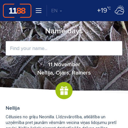
°C
+19
EN
Name days
11 November
Nellija, Ojārs, Rainers
Nellija
Cēlusies no griķu Neonilla. Līdzsvārotība, atklātība un
uzņēmība pret jaunām vēsmām veicina viņas lidojumu pretī