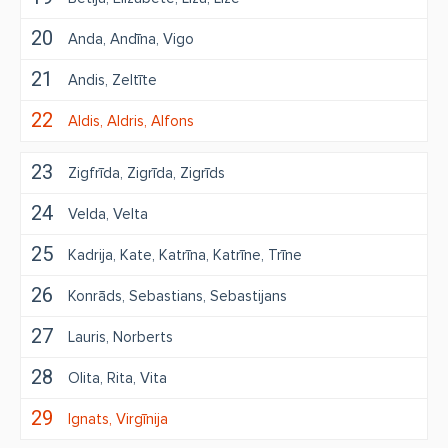
20
Anda
Andīna
Vigo
21
Andis
Zeltīte
22
Aldis
Aldris
Alfons
23
Zigfrīda
Zigrīda
Zigrīds
24
Velda
Velta
25
Kadrija
Kate
Katrīna
Katrīne
Trīne
26
Konrāds
Sebastians
Sebastijans
27
Lauris
Norberts
28
Olita
Rita
Vita
29
Ignats
Virgīnija