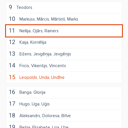
9
Teodors
10
Markuss
Mārcis
Mārtiņš
Marks
11
Nellija
Ojārs
Rainers
12
Kaija
Kornēlija
13
Eižens
Jevgēņija
Jevgēņijs
14
Fricis
Vikentijs
Vincents
15
Leopolds
Unda
Undīne
16
Banga
Glorija
17
Hugo
Uga
Uģis
18
Aleksandrs
Doloresa
Brīve
19
Betija
Elizabete
Liza
Līze