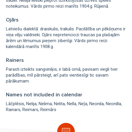
saulei. Nellija lieliski pieprot dzirkstījošās dzīves spēles
noteikumus. Vārds pirmo reizi manīts 1904.g. Rūjienā.
Ojārs
Latviešu dialektā: draiskulis, trakulis. Pacilātība un pēkšņums ir
viņa vēju valdnieki. Ojārs nepretenciozi traucas pa plašajām
ārēm un lēmumus pieņem zibenīgi. Vārds pirmo reizi
kalendārā manīts 1908.g.
Rainers
Parasti izteikts sangviniķis; ir labā omā, pavisam viegli tver
parādības, mīl pārsteigt, arī pats vientiesīgi tic savam
pārākumam.
Names not included in calendar
Lāčplēsis
Nelija
Nelima
Nelita
Nella
Neļa
Neonila
Neonilla
Rainars
Reimars
Reimārs