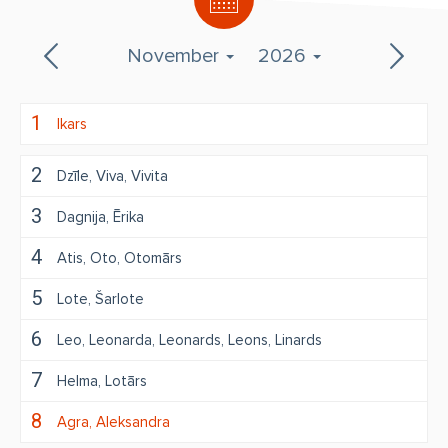
November
2026
1
Ikars
2
Dzīle
Viva
Vivita
3
Dagnija
Ērika
4
Atis
Oto
Otomārs
5
Lote
Šarlote
6
Leo
Leonarda
Leonards
Leons
Linards
7
Helma
Lotārs
8
Agra
Aleksandra