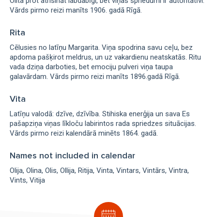
Olita prot atrisināt labdabīgi, bet viņas spriedumi ir autoritatīvi.
Vārds pirmo reizi manīts 1906. gadā Rīgā.
Rita
Cēlusies no latīņu Margarita. Viņa spodrina savu ceļu, bez
apdoma pašķirot meldrus, un uz vakardienu neatskatās. Ritu
vada dziņa darboties, bet emociju pulveri viņa taupa
galavārdam. Vārds pirmo reizi manīts 1896.gadā Rīgā.
Vita
Latīņu valodā: dzīve, dzīvība. Stihiska enerģija un sava Es
pašapziņa viņas līkloču labirintos rada spriedzes situācijas.
Vārds pirmo reizi kalendārā minēts 1864. gadā.
Names not included in calendar
Olija
Olina
Olis
Ollija
Ritija
Vinta
Vintars
Vintārs
Vintra
Vints
Vitija