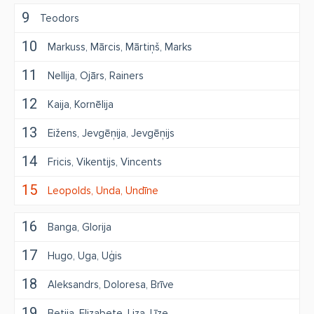
9
Teodors
10
Markuss
Mārcis
Mārtiņš
Marks
11
Nellija
Ojārs
Rainers
12
Kaija
Kornēlija
13
Eižens
Jevgēņija
Jevgēņijs
14
Fricis
Vikentijs
Vincents
15
Leopolds
Unda
Undīne
16
Banga
Glorija
17
Hugo
Uga
Uģis
18
Aleksandrs
Doloresa
Brīve
19
Betija
Elizabete
Liza
Līze