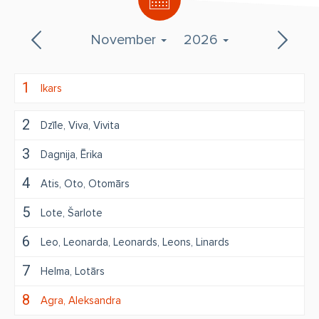
November
2026
1
Ikars
2
Dzīle
Viva
Vivita
3
Dagnija
Ērika
4
Atis
Oto
Otomārs
5
Lote
Šarlote
6
Leo
Leonarda
Leonards
Leons
Linards
7
Helma
Lotārs
8
Agra
Aleksandra