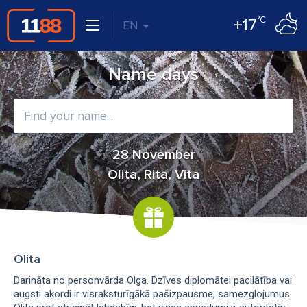
°C
+17
EN
Name days
28 November
Olita, Rita, Vita
Olita
Darināta no personvārda Olga. Dzīves diplomātei pacilātība vai
augsti akordi ir visraksturīgākā pašizpausme, samezglojumus