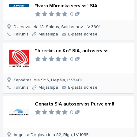
"Ivara Mūrnieka serviss" SIA
0
Dzirnavu iela 18, Saldus, Saldus nov., LV-3801
Tālrunis
Mājaslapa
E-pasta adrese
"Jureckis un Ko" SIA, autoserviss
0
Kapsētas iela 9/15, Liepāja, LV-3401
Tālrunis
Mājaslapa
E-pasta adrese
Genarts SIA autoserviss Purvciemā
0
Augusta Deglava iela 82, Rīga, LV-1035