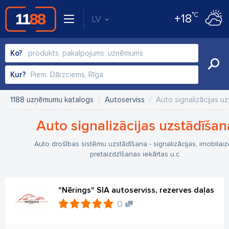
°C
+18
LV
Ko?
Kur?
1188 uzņēmumu katalogs
Autoserviss
Auto signalizācijas u
Auto signalizācijas uzstādīšan
Auto drošības sistēmu uzstādīšana - signalizācijas, imobilaize
pretaizdzīšanas iekārtas u.c.
"Nērings" SIA autoserviss, rezerves daļas
0