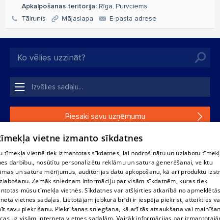
Apkalpošanas teritorija:
Rīga, Purvciems
Tālrunis
Mājaslapa
E-pasta adrese
Piesaki savu uzņēmumu
 tīmekļa vietne izmanto sīkdatnes
Ja tavs uzņēmums nav mūsu datubāzē, aizpildi vienkāršu
formu.
 tīmekļa vietnē tiek izmantotas sīkdatnes, lai nodrošinātu un uzlabotu tīmek
nes darbību., nosūtītu personalizētu reklāmu un satura ģenerēšanai, veiktu
āmas un satura mērījumus, auditorijas datu apkopošanu, kā arī produktu izst
1188 datu bāzes, tās daļas vai datu bāzē iekļautās informācijas,
zlabošanu. Zemāk sniedzam informāciju par visām sīkdatnēm, kuras tiek
vai informācijas daļas pavairošana vai izplatīšana jebkādā formā
ntotas mūsu tīmekļa vietnēs. Sīkdatnes var atšķirties atkarībā no apmeklētā
stingri aizliegta. Tāpat arī ir aizliegta lejupielāde automātiskā
rneta vietnes sadaļas. Lietotājam jebkurā brīdī ir iespēja piekrist, atteikties va
režīmā. Jebkura 1188 web lapā publicētā materiāla
īt savu piekrišanu. Piekrišanas sniegšana, kā arī tās atsaukšana vai mainīša
pārpublicēšana ir kategoriski aizliegta bez 1188 web lapas
ecas uz visām interneta vietnes sadaļām. Vairāk informācijas par izmantotaj