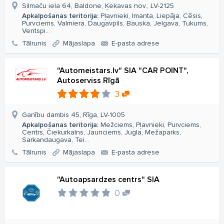
Silmaču iela 64, Baldone, Ķekavas nov., LV-2125
Apkalpošanas teritorija:
Pļavnieki, Imanta, Liepāja, Cēsis,
Purvciems, Valmiera, Daugavpils, Bauska, Jelgava, Tukums,
Ventspi...
Tālrunis
Mājaslapa
E-pasta adrese
"Automeistars.lv" SIA "CAR POINT",
Autoserviss Rīgā
3
Ganību dambis 45, Rīga, LV-1005
Apkalpošanas teritorija:
Mežciems, Pļavnieki, Purvciems,
Centrs, Čiekurkalns, Jaunciems, Jugla, Mežaparks,
Sarkandaugava, Tei...
Tālrunis
Mājaslapa
E-pasta adrese
"Autoapsardzes centrs" SIA
0