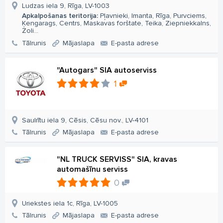
Ludzas iela 9, Rīga, LV-1003
Apkalpošanas teritorija:
Pļavnieki, Imanta, Rīga, Purvciems,
Ķengarags, Centrs, Maskavas forštate, Teika, Ziepniekkalns,
Zoli...
Tālrunis
Mājaslapa
E-pasta adrese
"Autogars" SIA autoserviss
1
Saulrītu iela 9, Cēsis, Cēsu nov., LV-4101
Tālrunis
Mājaslapa
E-pasta adrese
"NL TRUCK SERVISS" SIA, kravas
automašīnu serviss
0
Uriekstes iela 1c, Rīga, LV-1005
Tālrunis
Mājaslapa
E-pasta adrese