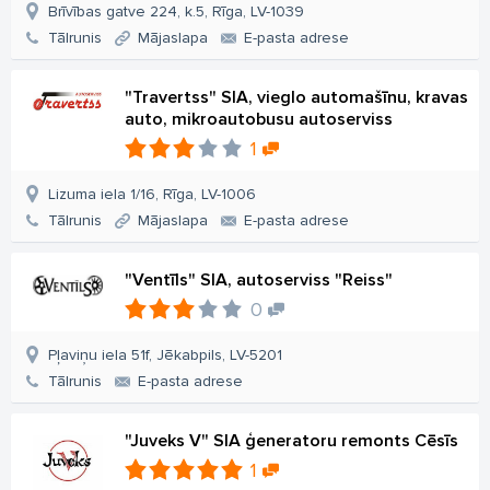
Brīvības gatve 224, k.5, Rīga, LV-1039
Tālrunis
Mājaslapa
E-pasta adrese
"Travertss" SIA, vieglo automašīnu, kravas
auto, mikroautobusu autoserviss
1
Lizuma iela 1/16, Rīga, LV-1006
Tālrunis
Mājaslapa
E-pasta adrese
"Ventīls" SIA, autoserviss "Reiss"
0
Pļaviņu iela 51f, Jēkabpils, LV-5201
Tālrunis
E-pasta adrese
"Juveks V" SIA ģeneratoru remonts Cēsīs
1