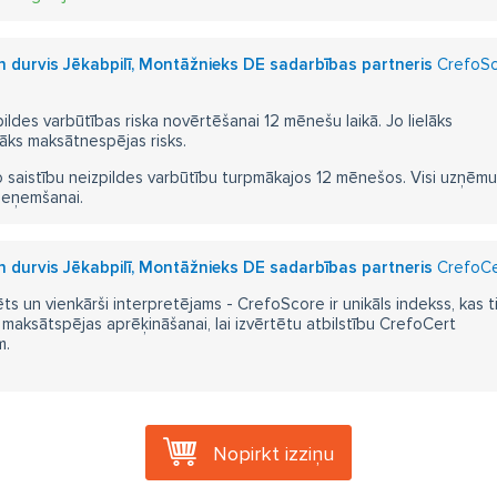
un durvis Jēkabpilī, Montāžnieks DE sadarbības partneris
CrefoSc
pildes varbūtības riska novērtēšanai 12 mēnešu laikā. Jo lielāks
āks maksātnespējas risks.
 saistību neizpildes varbūtību turpmākajos 12 mēnešos. Visi uzņēmumi i
ieņemšanai.
un durvis Jēkabpilī, Montāžnieks DE sadarbības partneris
CrefoCer
ts un vienkārši interpretējams - CrefoScore ir unikāls indekss, kas t
aksātspējas aprēķināšanai, lai izvērtētu atbilstību CrefoCert
m.
Nopirkt izziņu