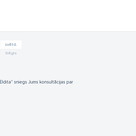
svētd.
Slēgts
Eldita'' sniegs Jums konsultācijas par