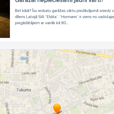
Garāžai nepieciešami jauni vārti?
Bet kādi? Īsu ieskatu garāžas vārtu piedāvājumā sniedz 
dīleris Latvijā SIA “Eldita”. “Hormann” ir viens no vadošaj
piegādātājiem ar vairāk kā 80...