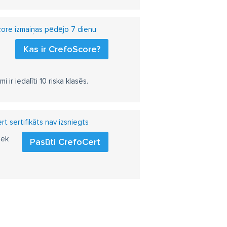
ore izmaiņas pēdējo 7 dienu
Kas ir CrefoScore?
r iedalīti 10 riska klasēs.
t sertifikāts nav izsniegts
iek
Pasūti CrefoCert