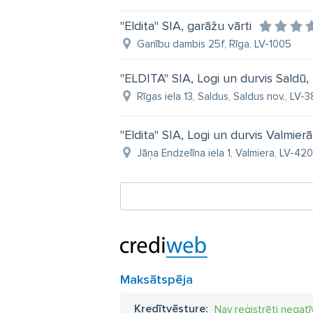
"Eldita" SIA, garāžu vārti
Ganību dambis 25f, Rīga, LV-1005
"ELDITA" SIA, Logi un durvis Saldū
Rīgas iela 13, Saldus, Saldus nov., LV-
"Eldita" SIA, Logi un durvis Valmie
Jāņa Endzelīna iela 1, Valmiera, LV-420
Maksātspēja
Kredītvēsture:
Nav reģistrēti negatī