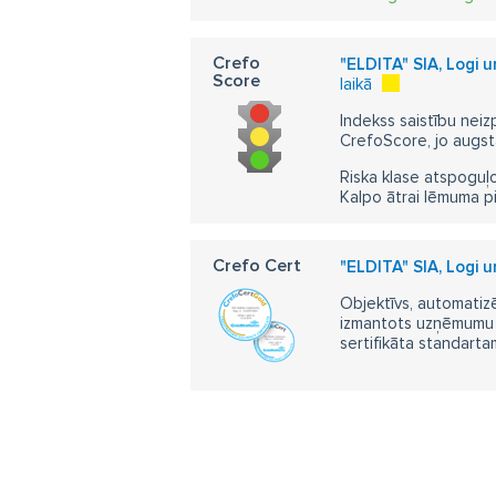
Crefo
"ELDITA" SIA, Logi 
Score
laikā
Indekss saistību neiz
CrefoScore, jo augst
Riska klase atspoguļo
Kalpo ātrai lēmuma p
Crefo Cert
"ELDITA" SIA, Logi 
Objektīvs, automatizē
izmantots uzņēmumu m
sertifikāta standarta