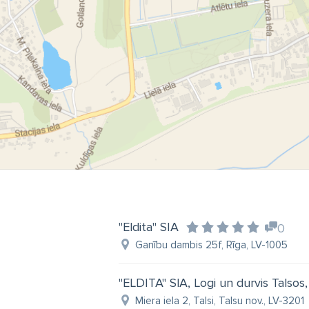
"Eldita" SIA
0
Ganību dambis 25f, Rīga, LV-1005
"ELDITA" SlA, Logi un durvis Talso
Miera iela 2, Talsi, Talsu nov., LV-3201