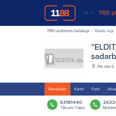
1188 p
LV
1188 uzņēmumu katalogs
Durvis, logi
"ELDIT
sadarb
Pils iela 
Pamatdati
Karte
Foto
Ats
63181440
2633
Tālrunis/ Fakss
Mobilais