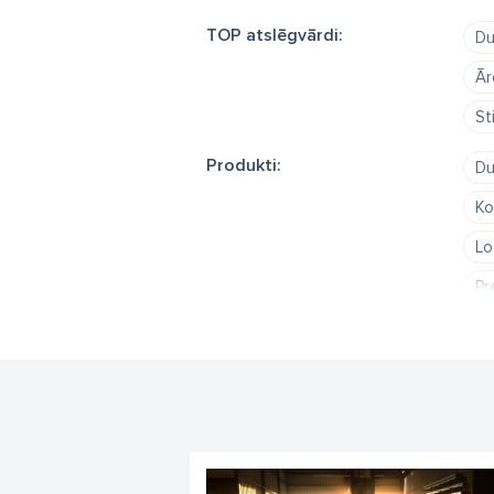
TOP atslēgvārdi:
Du
Ār
St
Produkti:
Du
Ko
Lo
Pr
du
ga
Ār