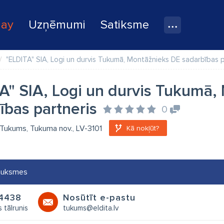
lay
Uzņēmumi
Satiksme
"ELDITA" SIA, Logi un durvis Tukumā, Montāžnieks DE sadarbības p
A" SIA, Logi un durvis Tukumā,
ības partneris
0
5, Tukums, Tukuma nov., LV-3101
Kā nokļūt?
auksmes
4438
Nosūtīt e-pastu
 tālrunis
tukums@eldita.lv