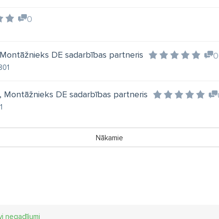
0
, Montāžnieks DE sadarbības partneris
0
3801
rā, Montāžnieks DE sadarbības partneris
1
Nākamie
vi negadījumi