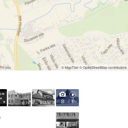
© MapTiler
© OpenStreetMap contributors
8
1
0