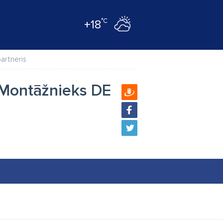
°C
+18
artneris
 Montāžnieks DE