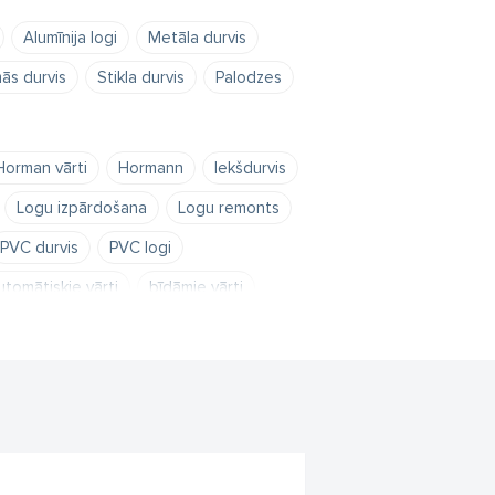
Alumīnija logi
Metāla durvis
ās durvis
Stikla durvis
Palodzes
Horman vārti
Hormann
Iekšdurvis
Logu izpārdošana
Logu remonts
PVC durvis
PVC logi
utomātiskie vārti
bīdāmie vārti
āžu vārti
garāžu vārtu piegāde
ogu serviss
metāla vārti
vārti