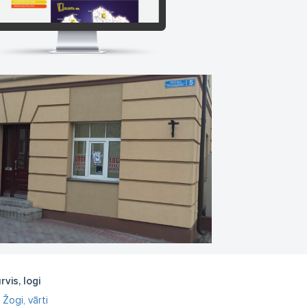
rvis, logi
Žogi, vārti