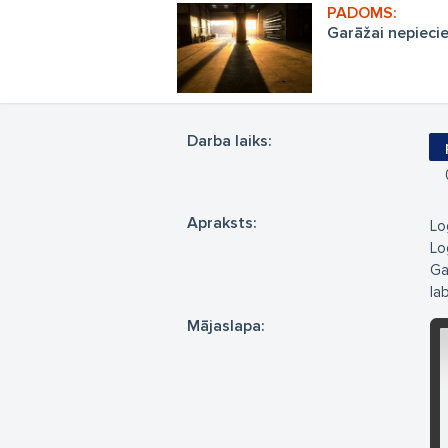
Garāžai nepiecie
Darba laiks:
Apraksts:
Lo
Log
Ga
la
Mājaslapa: