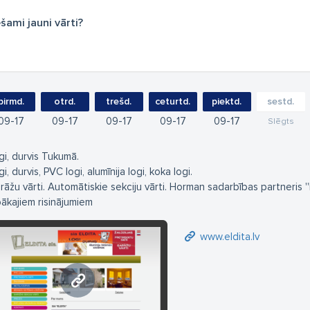
šami jauni vārti?
pirmd.
otrd.
trešd.
ceturtd.
piektd.
sestd.
09
17
09
17
09
17
09
17
09
17
Slēgts
gi, durvis Tukumā.
i, durvis, PVC logi, alumīnija logi, koka logi.
rāžu vārti. Automātiskie sekciju vārti. Horman sadarbības partneris ''
bākajiem risinājumiem
www.eldita.lv
www.eldita.lv