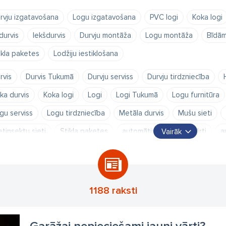
rvju izgatavošana
Logu izgatavošana
PVC logi
Koka logi
durvis
Iekšdurvis
Durvju montāža
Logu montāža
Bīdām
ikla paketes
Lodžiju iestiklošana
rvis
Durvis Tukumā
Durvju serviss
Durvju tirdzniecība
ka durvis
Koka logi
Logi
Logi Tukumā
Logu furnitūra
gu serviss
Logu tirdzniecība
Metāla durvis
Mušu sieti
etinsektu sieti
Stikla paketes
automātiskie sekciju vārti
a
Vairāk
rvis
durvju montāža
durvju ražošana
durvju serviss
gar
rāžu vārtu uzstādīšana
iekšdurvis
logi
logu montāža
l
durvis
ārdurvis
1188 raksti